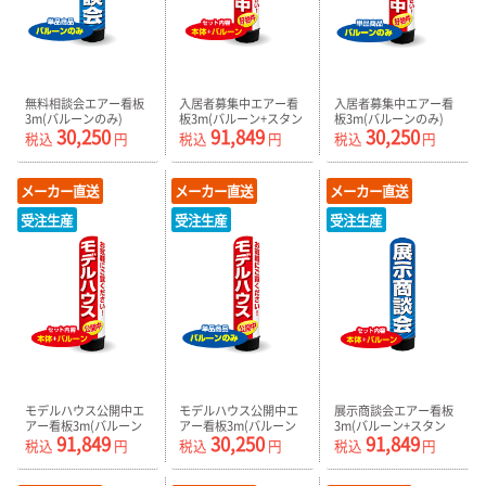
無料相談会エアー看板
入居者募集中エアー看
入居者募集中エアー看
3m(バルーンのみ)
板3m(バルーン+スタン
板3m(バルーンのみ)
30,250
91,849
30,250
AR090135IN_C
ド) AR090136IN
AR090136IN_C
税込
円
税込
円
税込
円
メーカー直送
メーカー直送
メーカー直送
受注生産
受注生産
受注生産
モデルハウス公開中エ
モデルハウス公開中エ
展示商談会エアー看板
アー看板3m(バルーン
アー看板3m(バルーン
3m(バルーン+スタン
91,849
30,250
91,849
+スタンド)
のみ) AR090137IN_C
ド) AR090138IN
税込
円
税込
円
税込
円
AR090137IN