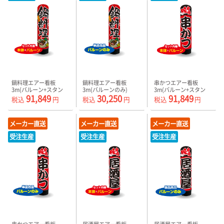
鍋料理エアー看板
鍋料理エアー看板
串かつエアー看板
3m(バルーン+スタン
3m(バルーンのみ)
3m(バルーン+スタン
91,849
30,250
91,849
ド) AR090144IN
AR090144IN_C
ド) AR090145IN
税込
円
税込
円
税込
円
メーカー直送
メーカー直送
メーカー直送
受注生産
受注生産
受注生産