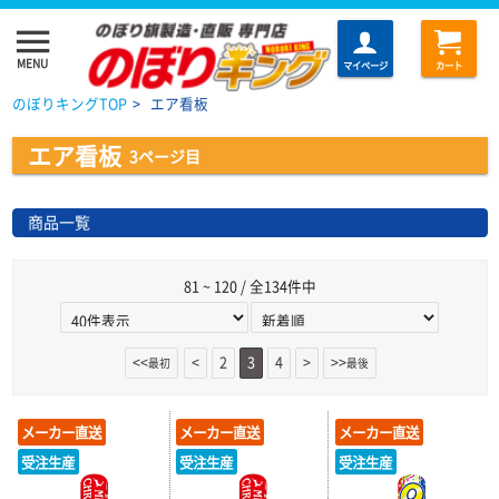
menu
MENU
マイページ
カート
のぼりキングTOP
>
エア看板
エア看板
3ページ目
商品一覧
81 ~ 120 / 全134件中
<<
<
2
3
4
>
>>
最初
最後
メーカー直送
メーカー直送
メーカー直送
受注生産
受注生産
受注生産