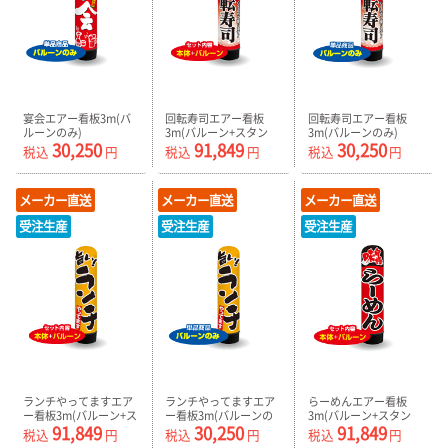
宴会エアー看板3m(バ
回転寿司エアー看板
回転寿司エアー看板
ルーンのみ)
3m(バルーン+スタン
3m(バルーンのみ)
30,250
91,849
30,250
AR090148IN_C
ド) AR090149IN
AR090149IN_C
税込
円
税込
円
税込
円
メーカー直送
メーカー直送
メーカー直送
受注生産
受注生産
受注生産
ランチやってますエア
ランチやってますエア
らーめんエアー看板
ー看板3m(バルーン+ス
ー看板3m(バルーンの
3m(バルーン+スタン
91,849
30,250
91,849
タンド) AR090150IN
み) AR090150IN_C
ド) AR090151IN
税込
円
税込
円
税込
円