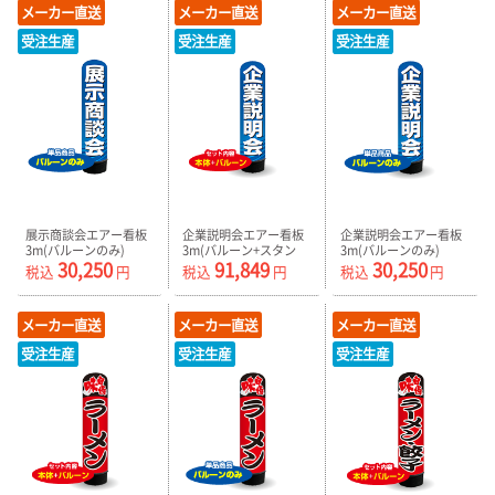
メーカー直送
メーカー直送
メーカー直送
受注生産
受注生産
受注生産
展示商談会エアー看板
企業説明会エアー看板
企業説明会エアー看板
3m(バルーンのみ)
3m(バルーン+スタン
3m(バルーンのみ)
30,250
91,849
30,250
AR090138IN_C
ド) AR090139IN
AR090139IN_C
税込
円
税込
円
税込
円
メーカー直送
メーカー直送
メーカー直送
受注生産
受注生産
受注生産