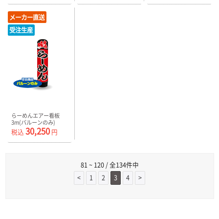
メーカー直送
受注生産
らーめんエアー看板
3m(バルーンのみ)
30,250
AR090151IN_C
税込
円
81 ~ 120 / 全134件中
<
1
2
3
4
>