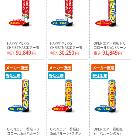
HAPPY MERRY
HAPPY MERRY
OPENエアー看板トリ
CHRISTMASエアー看
CHRISTMASエアー看
コロール3m(バルーン
91,849
30,250
91,849
板スノーマン3m(バル
板スノーマン3m(バル
+スタンド)
税込
円
税込
円
税込
円
ーン+スタンド)
ーンのみ)
AR090122IN
AR090121ININ
AR090121IN_C
メーカー直送
メーカー直送
メーカー直送
受注生産
受注生産
受注生産
OPENエアー看板トリ
OPENエアー看板虹
OPENエアー看板虹
コロール3m(バルーン
3m(バルーン+スタン
3m(バルーンのみ)