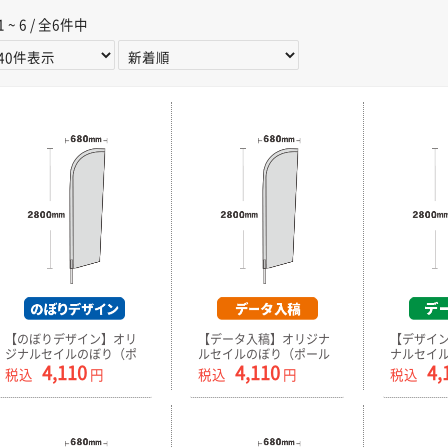
1 ~ 6 / 全6件中
【のぼりデザイン】オリ
【データ入稿】オリジナ
【デザイ
ジナルセイルのぼり（ポ
ルセイルのぼり（ポール
ナルセイ
4,110
4,110
4,
ール付） 小
付） 小
（ポール付
税込
円
税込
円
税込
680mm×2600mm
680mm×2600mm
680mm×