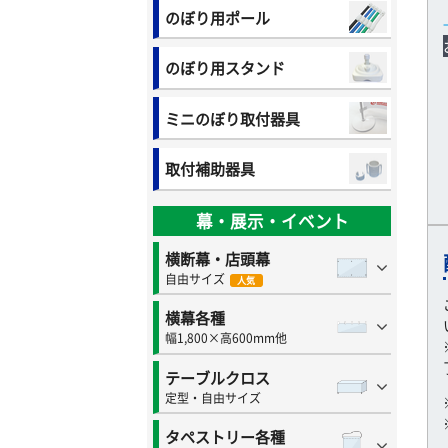
のぼり用ポール
のぼり用スタンド
ミニのぼり取付器具
取付補助器具
幕・展示・イベント
横断幕・店頭幕
自由サイズ
人気
横幕各種
幅1,800×高600mm他
テーブルクロス
定型・自由サイズ
タペストリー各種