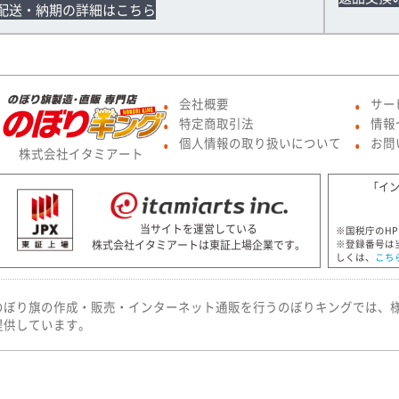
配送・納期の詳細はこちら
会社概要
サー
●
●
特定商取引法
情報
●
●
個人情報の取り扱いについて
お問
●
●
株式会社イタミアート
「イ
当サイトを運営している
※国税庁のH
株式会社イタミアートは東証上場企業です。
※登録番号は
しくは、
こち
のぼり旗の作成・販売・インターネット通販を行うのぼりキングでは、
提供しています。