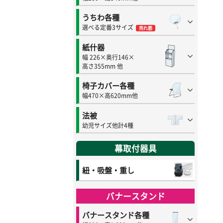
うちわ各種
選べる定番3サイズ
売れ筋
紙什器
幅 226×奥行146×
高さ355mm 他
椅子カバー各種
幅470×高620mm他
法被
幼児サイズ他計4種
幕取付器具
紐・吸盤・重し
バナースタンド
バナースタンド各種