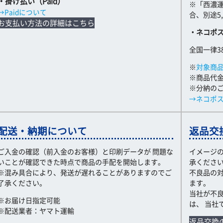
・掛け払い（Paid）
※「西濃
→Paidについて
合、別途5
お支払い方法の詳細はこちら
・ネコポ
全国一律3
※
対象商
※商品代金
※分納の
→ネコポ
配送・納期について
返品交
ご入金の確認（前入金のお客様）と印刷データが 問題な
イメージ
いことが確認できた時点で商品の手配を開始します。
承くださ
※混み具合により、発送が遅れることがありますのでご
不良品の
了承ください。
ます。
当社が不
※お届け日指定可能
は、 当社
※配送業者：ヤマト運輸
返品交換