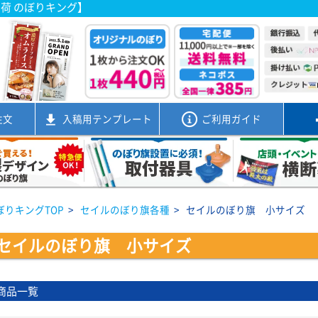
出荷 のぼりキング】
注文
入稿用
テンプレート
ご利用ガイド
ぼりキングTOP
>
セイルのぼり旗各種
>
セイルのぼり旗 小サイズ
セイルのぼり旗 小サイズ
商品一覧