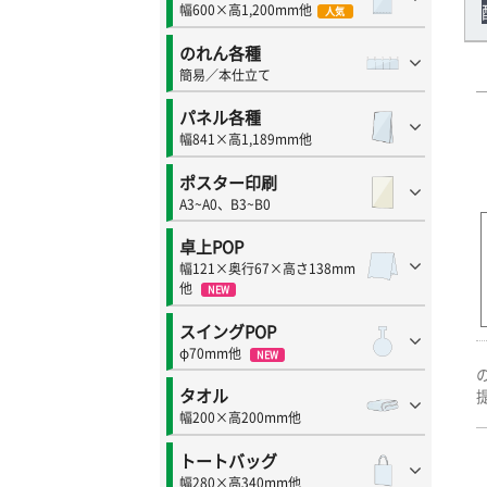
幅600×高1,200mm他
人気
のれん各種
簡易／本仕立て
パネル各種
幅841×高1,189mm他
ポスター印刷
A3~A0、B3~B0
卓上POP
幅121×奥行67×高さ138mm
他
NEW
スイングPOP
φ70mm他
NEW
タオル
幅200×高200mm他
トートバッグ
幅280×高340mm他