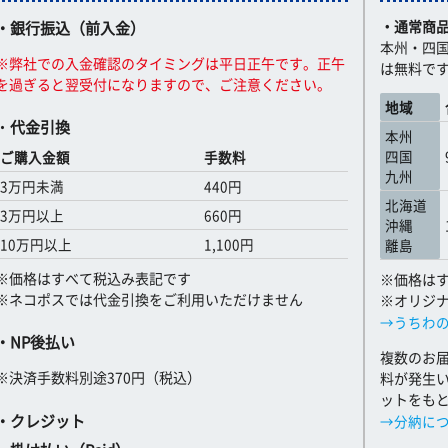
・通常商
・銀行振込（前入金）
本州・四国
※弊社での入金確認のタイミングは平日正午です。正午
は無料で
を過ぎると翌受付になりますので、ご注意ください。
地域
・
代金引換
本州
四国
ご購入金額
手数料
九州
3万円未満
440円
北海道
3万円以上
660円
沖縄
10万円以上
1,100円
離島
※価格はすべて税込み表記です
※価格は
※ネコポスでは代金引換をご利用いただけません
※オリジ
→うちわ
・NP後払い
複数のお
※決済手数料別途370円（税込）
料が発生
ットをも
・クレジット
→分納に