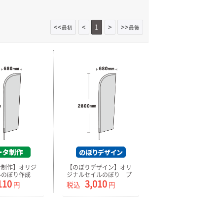
<<
<
1
>
>>
最初
最後
ン制作】オリジ
【のぼりデザイン】オリ
ルのぼり作成
ジナルセイルのぼり プ
110
3,010
） 小
リント生地のみ 小
円
税込
円
2600mm
680mm×2600mm