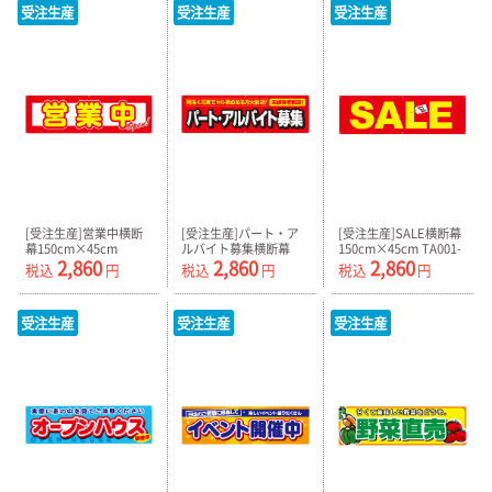
受注生産
受注生産
受注生産
[受注生産]営業中横断
[受注生産]パート・ア
[受注生産]SALE横断幕
幕150cm×45cm
ルバイト募集横断幕
150cm×45cm TA001-
2,860
2,860
2,860
TA001-07
150cm×45cm TA001-
09
税込
円
税込
円
税込
円
08
受注生産
受注生産
受注生産