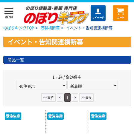
menu
MENU
マイページ
カート
のぼりキングTOP
>
既製横断幕
>
イベント・告知関連横断幕
イベント・告知関連横断幕
商品一覧
1 ~ 24 / 全24件中
<<
<
1
>
>>
最初
最後
受注生産
受注生産
受注生産