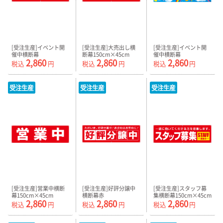
[受注生産]イベント開
[受注生産]大売出し横
[受注生産]イベント開
催中横断幕
断幕150cm×45cm
催中横断幕
2,860
2,860
2,860
150cm×45cm TA001-
TA001-02
150cm×45cm TA001-
税込
円
税込
円
税込
円
01
03
受注生産
受注生産
受注生産
[受注生産]営業中横断
[受注生産]好評分譲中
[受注生産]スタッフ募
幕150cm×45cm
横断幕赤
集横断幕150cm×45cm
2,860
2,860
2,860
TA001-04
150cm×45cm TA001-
TA001-06
税込
円
税込
円
税込
円
05