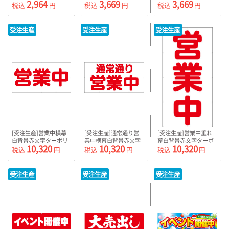
2,964
3,669
3,669
ターポリン
ン180cm×90cm
ターポリン
税込
円
税込
円
税込
円
180cm×45cm TA007-
TA008-01
180cm×90cm TA008-
02
02
受注生産
受注生産
受注生産
[受注生産]営業中横幕
[受注生産]通常通り営
[受注生産]営業中垂れ
白背景赤文字ターポリ
業中横幕白背景赤文字
幕白背景赤文字ターポ
10,320
10,320
10,320
ン360cm×180cm
ターポリン
リン180cm×360cm
税込
円
税込
円
税込
円
TA009-01
360cm×180cm
TA009-03
TA009-02
受注生産
受注生産
受注生産