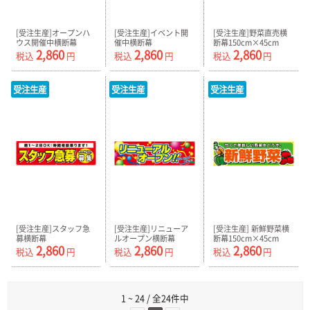
[受注生産]オープンハ
[受注生産]イベント開
[受注生産]野菜直売横
ウス開催中横断幕
催中横断幕
断幕150cm×45cm
2,860
2,860
2,860
150cm×45cm TA001-
150cm×45cm TA001-
TA001-12
税込
円
税込
円
税込
円
10
11
受注生産
受注生産
受注生産
[受注生産]スタッフ急
[受注生産]リニューア
[受注生産] 新鮮野菜横
募横断幕
ルオープン横断幕
断幕150cm×45cm
2,860
2,860
2,860
150cm×45cm TA001-
150cm×45cm TA001-
TA001-15
税込
円
税込
円
税込
円
13
14
1 ~ 24 / 全24件中