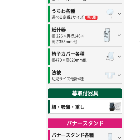
うちわ各種
選べる定番3サイズ
売れ筋
紙什器
幅 226×奥行146×
高さ355mm 他
椅子カバー各種
幅470×高620mm他
法被
幼児サイズ他計4種
幕取付器具
紐・吸盤・重し
バナースタンド
バナースタンド各種