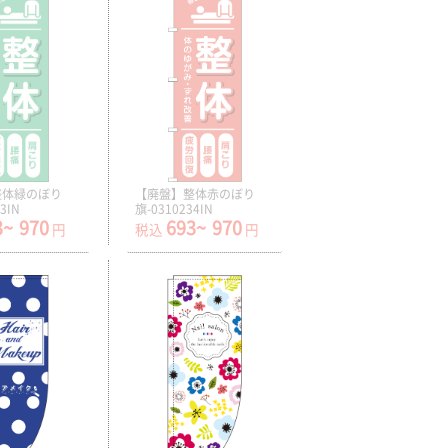
整体緑のぼり
【廃盤】整体赤のぼり
3IN
旗-0310234IN
3~
970
693~
970
円
税込
円