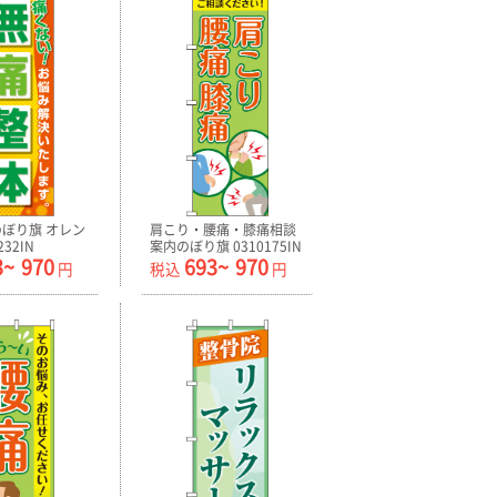
ぼり旗 オレン
肩こり・腰痛・膝痛相談
232IN
案内のぼり旗 0310175IN
3~
970
693~
970
円
税込
円