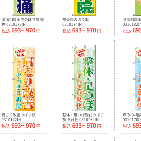
腰痛相談案内のぼり旗 緑
整骨院のぼり旗
腰痛相談
色 0310173IN
0310174IN
0310182I
693~
970
693~
970
69
税込
円
税込
円
税込
肩こり改善のぼり旗
整体・足つぼ受付のぼり
痛みの相
0310172IN
旗 黄緑色 0310169IN
0310170I
693~
970
693~
970
69
税込
円
税込
円
税込