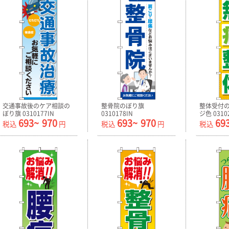
交通事故後のケア相談の
整骨院のぼり旗
整体受付の
ぼり旗 0310177IN
0310178IN
ジ色 0310
693~
970
693~
970
69
税込
円
税込
円
税込