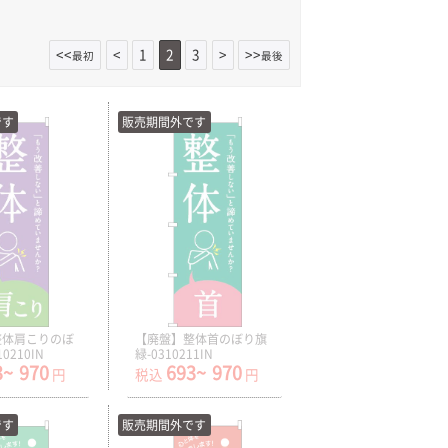
<<
<
1
2
3
>
>>
最初
最後
です
販売期間外です
整体肩こりのぼ
【廃盤】整体首のぼり旗
0210IN
緑-0310211IN
3~
970
693~
970
円
税込
円
です
販売期間外です