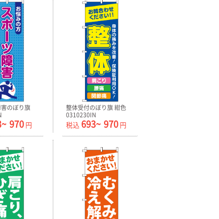
障害のぼり旗
整体受付のぼり旗 紺色
N
0310230IN
3~
970
693~
970
円
税込
円