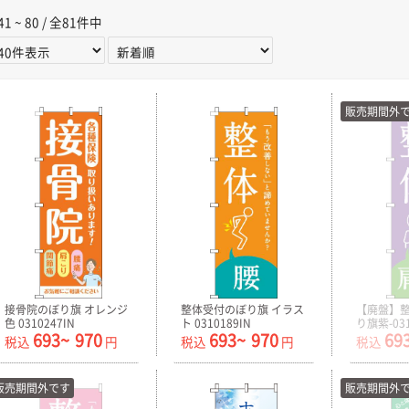
41 ~ 80 / 全81件中
販売期間外
接骨院のぼり旗 オレンジ
整体受付のぼり旗 イラス
【廃盤】
色 0310247IN
ト 0310189IN
り旗紫-031
693~
970
693~
970
69
税込
円
税込
円
税込
販売期間外です
販売期間外