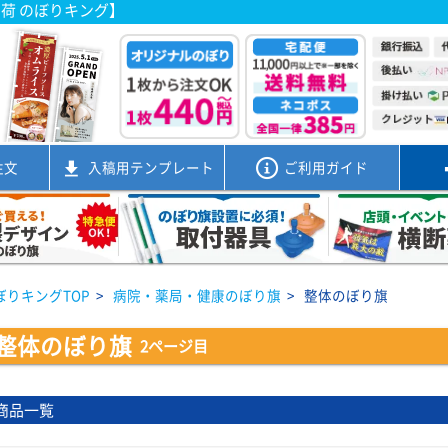
出荷 のぼりキング】
注文
入稿用
テンプレート
ご利用ガイド
ぼりキングTOP
>
病院・薬局・健康のぼり旗
>
整体のぼり旗
整体のぼり旗
2ページ目
商品一覧