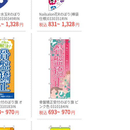
ン水玉Rのぼり
Nailsalon花Rのぼり(棒袋
330349RIN
仕様)0330351RIN
1~
1,328
831~
1,328
円
税込
円
付のぼり旗 オ
骨盤矯正受付のぼり旗 ピ
10183IN
ンク色 0310184IN
3~
970
693~
970
円
税込
円