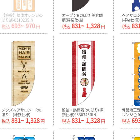
【廃盤】整体オレンジの
オープンRのぼり 美容師
ヘアサロ
ぼり旗-0310235IN
柄(棒袋仕様)
(棒袋仕様)0
693~
970
831~
1,328
83
0330348RIN
税込
円
税込
円
税込
メンズヘアサロン Rの
留袖・訪問着Rのぼり(棒
骨盤矯正受
ぼり (棒袋仕様)
袋仕様)0330346RIN
レンジ色 03
831~
1,328
831~
1,328
69
0330352RIN
税込
円
税込
円
税込