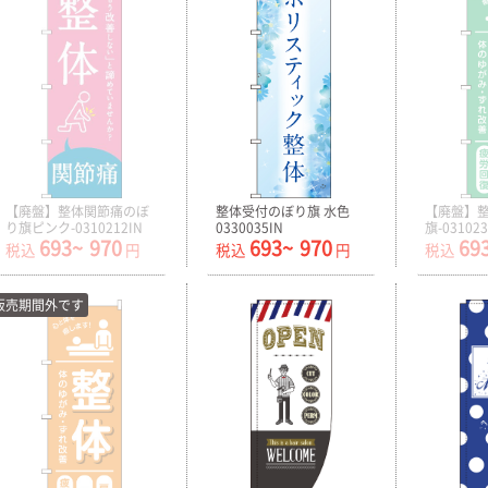
【廃盤】整体関節痛のぼ
整体受付のぼり旗 水色
【廃盤】
り旗ピンク-0310212IN
0330035IN
旗-031023
693~
970
693~
970
69
税込
円
税込
円
税込
販売期間外です