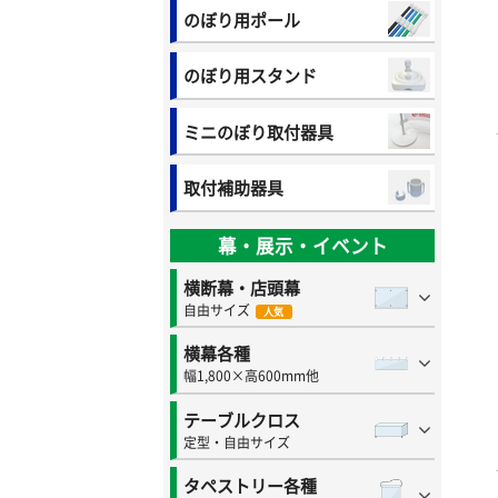
のぼり用ポール
のぼり用スタンド
ミニのぼり取付器具
取付補助器具
幕・展示・イベント
横断幕・店頭幕
自由サイズ
人気
横幕各種
幅1,800×高600mm他
テーブルクロス
定型・自由サイズ
タペストリー各種