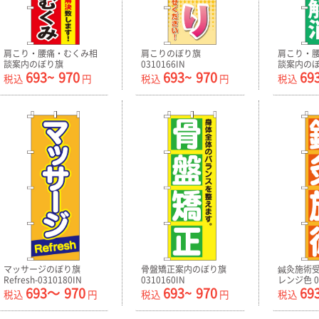
肩こり・腰痛・むくみ相
肩こりのぼり旗
肩こり・
談案内のぼり旗
0310166IN
談案内の
693~
970
693~
970
69
0310165IN
0310163I
税込
円
税込
円
税込
マッサージのぼり旗
骨盤矯正案内のぼり旗
鍼灸施術受
Refresh-0310180IN
0310160IN
レンジ色 03
693〜
970
693~
970
69
税込
円
税込
円
税込