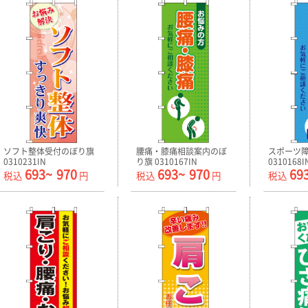
ソフト整体受付のぼり旗
腰痛・膝痛相談案内のぼ
スポーツ
0310231IN
り旗 0310167IN
0310168I
693~
970
693~
970
69
税込
円
税込
円
税込