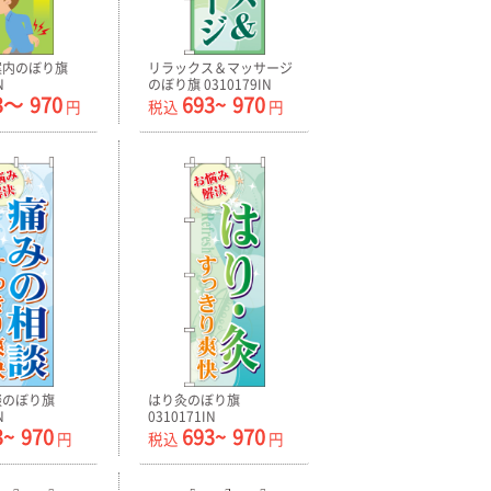
案内のぼり旗
リラックス＆マッサージ
N
のぼり旗 0310179IN
3〜
970
693~
970
円
税込
円
談のぼり旗
はり灸のぼり旗
N
0310171IN
3~
970
693~
970
円
税込
円