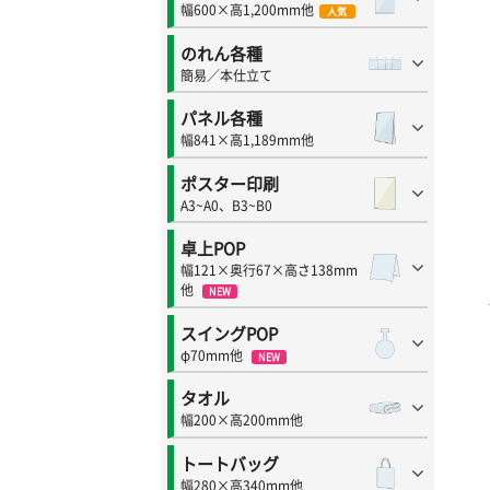
幅600×高1,200mm他
人気
のれん各種
簡易／本仕立て
パネル各種
幅841×高1,189mm他
ポスター印刷
A3~A0、B3~B0
卓上POP
幅121×奥行67×高さ138mm
他
NEW
スイングPOP
φ70mm他
NEW
タオル
幅200×高200mm他
トートバッグ
幅280×高340mm他