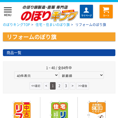
menu
MENU
マイページ
カート
のぼりキングTOP
>
住宅・住まいのぼり旗
>
リフォームのぼり旗
リフォームのぼり旗
商品一覧
1 ~ 40 / 全84件中
<<
<
1
2
3
>
>>
最初
最後