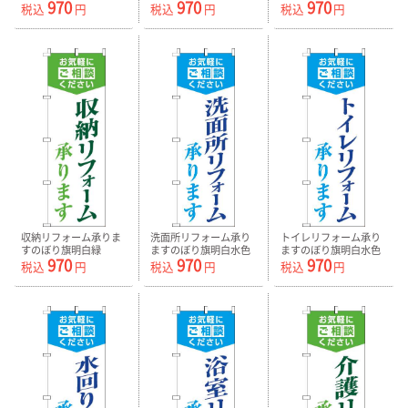
970
970
970
0350095IN
0350096IN
緑 0350097IN
税込
円
税込
円
税込
円
収納リフォーム承りま
洗面所リフォーム承り
トイレリフォーム承り
すのぼり旗明白緑
ますのぼり旗明白水色
ますのぼり旗明白水色
970
970
970
0350098IN
0350074IN
0350075IN
税込
円
税込
円
税込
円