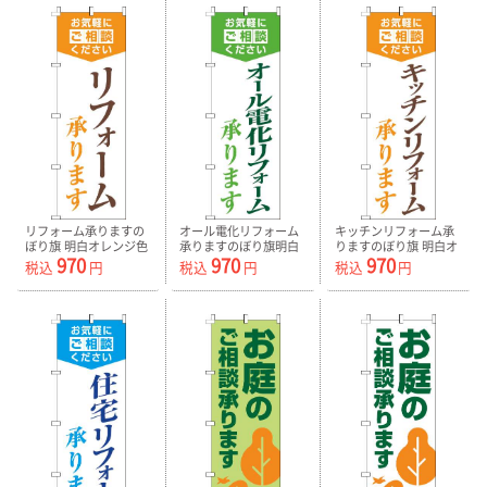
リフォーム承りますの
オール電化リフォーム
キッチンリフォーム承
ぼり旗 明白オレンジ色
承りますのぼり旗明白
りますのぼり旗 明白オ
970
970
970
0350026IN
緑 0350027IN
レンジ色 0350028IN
税込
円
税込
円
税込
円