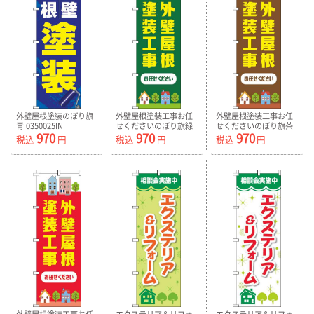
外壁屋根塗装のぼり旗
外壁屋根塗装工事お任
外壁屋根塗装工事お任
青 0350025IN
せくださいのぼり旗緑
せくださいのぼり旗茶
970
970
970
0350019IN
色 0350021IN
税込
円
税込
円
税込
円