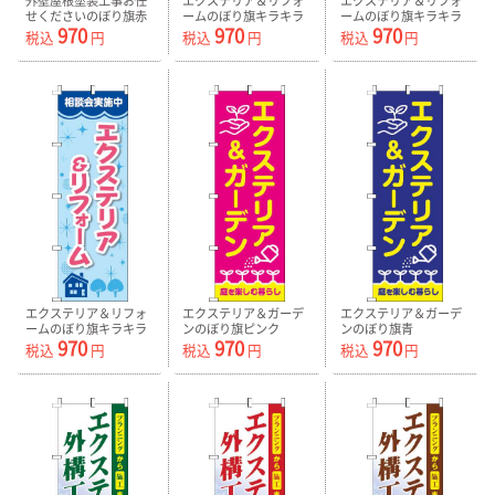
外壁屋根塗装工事お任
エクステリア＆リフォ
エクステリア＆リフォ
せくださいのぼり旗赤
ームのぼり旗キラキラ
ームのぼり旗キラキラ
970
970
970
0350022IN
黄緑 0350071IN
白緑 0350072IN
税込
円
税込
円
税込
円
エクステリア＆リフォ
エクステリア＆ガーデ
エクステリア＆ガーデ
ームのぼり旗キラキラ
ンのぼり旗ピンク
ンのぼり旗青
970
970
970
青 0350073IN
0350054IN
0350055IN
税込
円
税込
円
税込
円