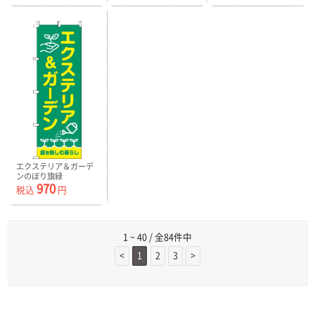
エクステリア＆ガーデ
ンのぼり旗緑
970
0350053IN
税込
円
1 ~ 40 / 全84件中
<
1
2
3
>