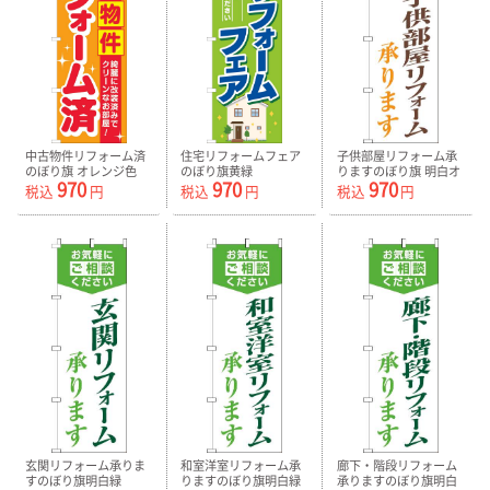
中古物件リフォーム済
住宅リフォームフェア
子供部屋リフォーム承
のぼり旗 オレンジ色
のぼり旗黄緑
りますのぼり旗 明白オ
970
970
970
0140113IN
0140112IN
レンジ色 0350094IN
税込
円
税込
円
税込
円
玄関リフォーム承りま
和室洋室リフォーム承
廊下・階段リフォーム
すのぼり旗明白緑
りますのぼり旗明白緑
承りますのぼり旗明白