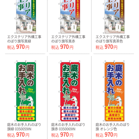
エクステリア外構工事
エクステリア外構工事
エクステリア外構工事
のぼり旗写真緑
のぼり旗写真赤
のぼり旗写真茶色
970
970
970
0350056IN
0350057IN
0350058IN
税込
円
税込
円
税込
円
庭木のお手入れのぼり
庭木のお手入れのぼり
庭木のお手入れのぼり
旗緑 0350059IN
旗赤 0350069IN
旗 オレンジ色
970
970
970
0350070IN
税込
円
税込
円
税込
円