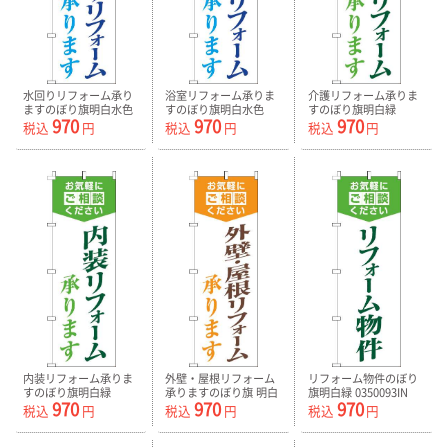
水回りリフォーム承り
浴室リフォーム承りま
介護リフォーム承りま
ますのぼり旗明白水色
すのぼり旗明白水色
すのぼり旗明白緑
970
970
970
0350076IN
0350077IN
0350078IN
税込
円
税込
円
税込
円
内装リフォーム承りま
外壁・屋根リフォーム
リフォーム物件のぼり
すのぼり旗明白緑
承りますのぼり旗 明白
旗明白緑 0350093IN
970
970
970
0350079IN
オレンジ色 0350092IN
税込
円
税込
円
税込
円