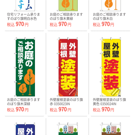
住宅リフォーム承りま
お庭のご相談承ります
お庭のご相談承ります
すのぼり旗明白水色
のぼり旗木黄緑
のぼり旗木白
970
970
970
0350029IN
0240149IN
0240147IN
税込
円
税込
円
税込
円
お庭のご相談承ります
外壁屋根塗装のぼり旗
外壁屋根塗装のぼり旗
のぼり旗木深緑
赤 0350023IN
黄色 0350024IN
970
970
970
0240148IN
税込
円
税込
円
税込
円