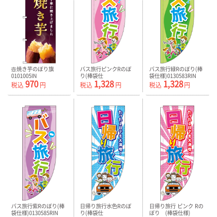
壺焼き芋のぼり旗
バス旅行ピンクRのぼ
バス旅行緑Rのぼり(棒
0101005IN
り(棒袋仕
袋仕様)0130583RIN
970
1,328
1,328
様)0130582RIN
税込
円
税込
円
税込
円
バス旅行紫Rのぼり(棒
日帰り旅行水色Rのぼ
日帰り旅行 ピンク Rの
袋仕様)0130585RIN
り(棒袋仕
ぼり (棒袋仕様)