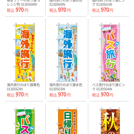
格安ツアーのぼり旗 オ
国内旅行のぼり旗水色
国内旅行のぼり旗ピン
レンジ色 0130569IN
0130560IN
ク 0130561IN
970
970
970
税込
円
税込
円
税込
円
海外旅行のぼり旗黄色
海外旅行のぼり旗水色
バス旅行のぼり旗ピン
0130562IN
0130563IN
ク 0130564IN
970
970
970
税込
円
税込
円
税込
円