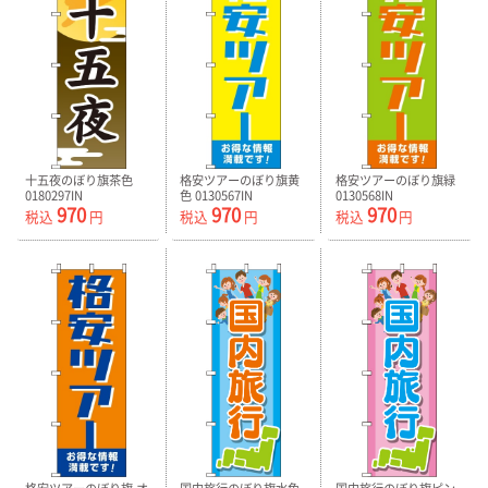
十五夜のぼり旗茶色
格安ツアーのぼり旗黄
格安ツアーのぼり旗緑
0180297IN
色 0130567IN
0130568IN
970
970
970
税込
円
税込
円
税込
円