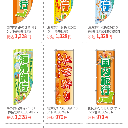
国内旅行Rのぼり オレ
海外旅行 黄色 Rのぼ
海外旅行水色Rのぼり
ンジ色(棒袋仕様)
り (棒袋仕様)
(棒袋仕様)0130579RIN
1,328
1,328
1,328
0130577RIN
0130578RIN
税込
円
税込
円
税込
円
海外旅行黄緑Rのぼり
紅葉狩りのぼり旗イラ
国内旅行のぼり旗 オレ
(棒袋仕様)0130581RIN
スト 0180743IN
ンジ色 0130576IN
1,328
970
970
税込
円
税込
円
税込
円