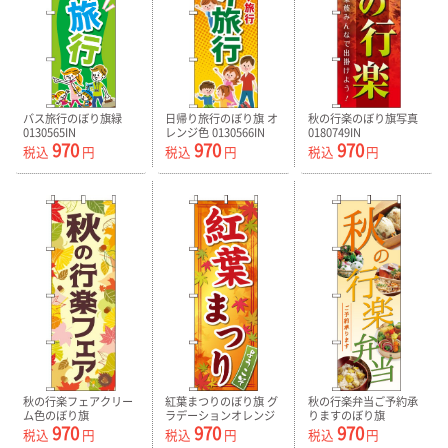
バス旅行のぼり旗緑
日帰り旅行のぼり旗 オ
秋の行楽のぼり旗写真
0130565IN
レンジ色 0130566IN
0180749IN
970
970
970
税込
円
税込
円
税込
円
秋の行楽フェアクリー
紅葉まつりのぼり旗 グ
秋の行楽弁当ご予約承
ム色のぼり旗
ラデーションオレンジ
りますのぼり旗
970
970
970
0180750IN
色 0180751IN
0060136IN
税込
円
税込
円
税込
円