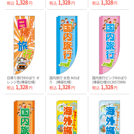
1,328
1,328
1,328
様)0130587RIN
0130589RIN
税込
円
税込
円
税込
円
日帰り旅行Rのぼり オ
国内旅行 水色 Rのぼ
国内旅行ピンクRのぼり
レンジ色(棒袋仕様)
り (棒袋仕様)
(棒袋仕様)0130575RIN
1,328
1,328
1,328
0130590RIN
0130574RIN
税込
円
税込
円
税込
円