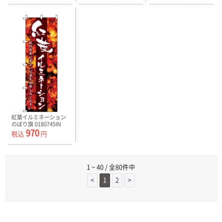
紅葉イルミネーション
のぼり旗 0180745IN
970
税込
円
1 ~ 40 / 全80件中
<
1
2
>