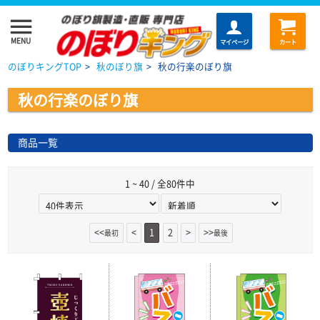
menu
MENU
マイページ
カート
のぼりキングTOP
>
秋のぼり旗
>
秋の行楽のぼり旗
秋の行楽のぼり旗
商品一覧
1 ~ 40 / 全80件中
<<
<
1
2
>
>>
最初
最後