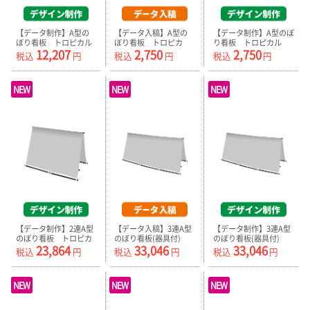
【データ制作】A型の
【データ入稿】A型の
【データ制作】A型のぼ
ぼり看板 トロピカル
ぼり看板 トロピカ
り看板 トロピカル
12,207
2,750
2,750
（器具付）
ル プリント生地のみ
プリント生地のみ
税込
円
税込
円
税込
円
NEW
NEW
NEW
【データ制作】2連A型
【データ入稿】3連A型
【データ制作】3連A型
のぼり看板 トロピカ
のぼり看板(器具付)
のぼり看板(器具付)
23,864
33,046
33,046
ル（器具付）
税込
円
税込
円
税込
円
NEW
NEW
NEW