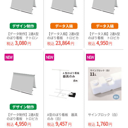
【データ制作】2連A型
【データ入稿】2連A型
【データ入稿】2連A型
のぼり看板 テトロン
のぼり看板 トロピカ
のぼり看板 トロピカ
3,080
23,864
4,950
ポンジ プリント生地
ル（器具付）
ル プリント生地のみ
税込
円
税込
円
税込
円
のみ
NEW
NEW
NEW
【データ制作】2連A型
A型のぼり看板 器具
サインブロック（白）
のぼり看板 トロピカ
のみ（白）
4,950
9,457
1,760
ル プリント生地のみ
税込
円
税込
円
税込
円