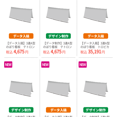
【データ入稿】3連A型
【データ制作】3連A型
【データ入稿】3連A型
のぼり看板 テトロン
のぼり看板 テトロン
のぼり看板 トロピカ
4,675
4,675
35,191
ポンジ プリント生地
ポンジ プリント生地
ル（器具付）
税込
円
税込
円
税込
円
のみ
のみ
NEW
NEW
NEW