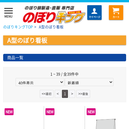
menu
MENU
マイページ
カート
のぼりキングTOP
>
A型のぼり看板
A型のぼり看板
商品一覧
1 ~ 39 / 全39件中
<<
<
1
>
>>
最初
最後
NEW
NEW
NEW