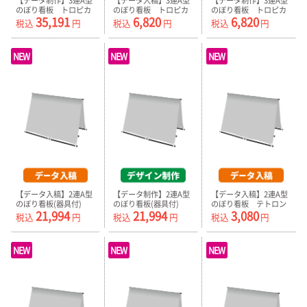
【データ制作】3連A型
【データ入稿】3連A型
【データ制作】3連A型
のぼり看板 トロピカ
のぼり看板 トロピカ
のぼり看板 トロピカ
35,191
6,820
6,820
ル（器具付）
ル プリント生地のみ
ル プリント生地のみ
税込
円
税込
円
税込
円
NEW
NEW
NEW
【データ入稿】2連A型
【データ制作】2連A型
【データ入稿】2連A型
のぼり看板(器具付)
のぼり看板(器具付)
のぼり看板 テトロン
21,994
21,994
3,080
ポンジ プリント生地
税込
円
税込
円
税込
円
のみ
NEW
NEW
NEW