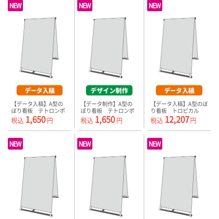
NEW
NEW
NEW
【データ入稿】A型の
【データ制作】A型の
【データ入稿】A型のぼ
ぼり看板 テトロンポ
ぼり看板 テトロンポ
り看板 トロピカル
1,650
1,650
12,207
ンジ プリント生地の
ンジ プリント生地の
（器具付）
税込
円
税込
円
税込
円
み
み
NEW
NEW
NEW