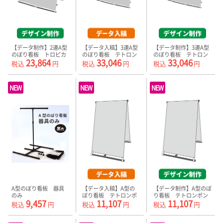
【データ制作】2連A型
【データ入稿】3連A型
【データ制作】3連A型
のぼり看板 トロピカ
のぼり看板 テトロン
のぼり看板 テトロン
23,864
33,046
33,046
ル（器具付）ホワイト
ポンジ（器具付）ホワ
ポンジ（器具付）ホワ
税込
円
税込
円
税込
円
イト
イト
NEW
NEW
NEW
A型のぼり看板 器具
【データ入稿】A型の
【データ制作】A型のぼ
のみ
ぼり看板 テトロンポ
り看板 テトロンポン
9,457
11,107
11,107
ンジ（器具付）
ジ（器具付）
税込
円
税込
円
税込
円