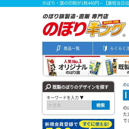
のぼり・旗の印刷が1枚440円～【最短当日
商品一覧
らくらく
の
既製のぼりのデザインを探す
キーワードを入力 ▼
検索
の
た
で