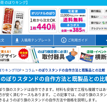
出荷 のぼりキング】
注文
入稿用
テンプレート
ご利用ガイド
>
>
ぼりキングTOP
コラム
のぼりスタンドの自作方法と既製品との比較
のぼりスタンドの自作方法と既製品との比
ぼり旗のスタンドは自作できます。材料も安価で工程も複雑ではあ
方が安く済むケースもあります。 この記事では、のぼり旗のスタ
きるようのぼり旗のスタンドの自作方法や価格を説明します。