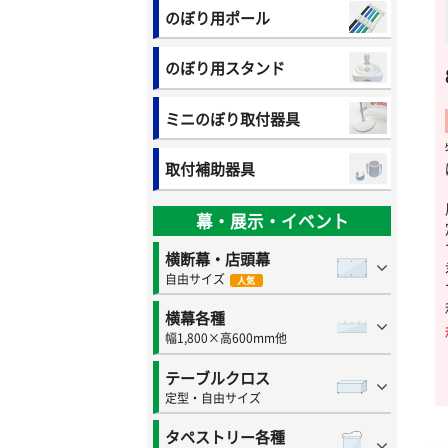
のぼり用ポール
のぼり用スタンド
ミニのぼり取付器具
取付補助器具
幕・展示・イベント
横断幕・店頭幕
自由サイズ
人気
横幕各種
幅1,800×高600mm他
テーブルクロス
定型・自由サイズ
タペストリー各種