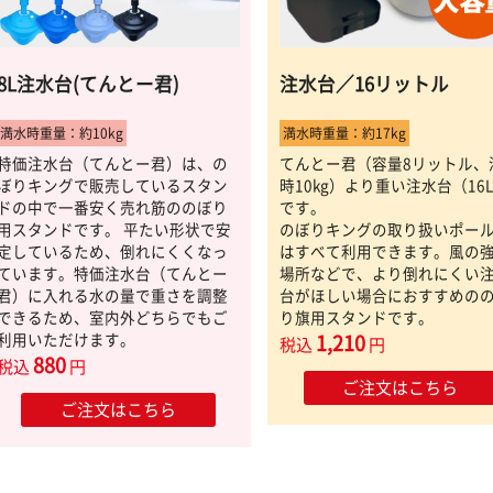
8L注水台(てんとー君)
注水台／16リットル
満水時重量：約10kg
満水時重量：約17kg
特価注水台（てんとー君）は、の
てんとー君（容量8リットル、
ぼりキングで販売しているスタン
時10kg）より重い注水台（16
ドの中で一番安く売れ筋ののぼり
です。
用スタンドです。 平たい形状で安
のぼりキングの取り扱いポー
定しているため、倒れにくくなっ
はすべて利用できます。風の
ています。特価注水台（てんとー
場所などで、より倒れにくい
君）に入れる水の量で重さを調整
台がほしい場合におすすめの
できるため、室内外どちらでもご
り旗用スタンドです。
利用いただけます。
1,210
税込
円
880
税込
円
ご注文はこちら
ご注文はこちら