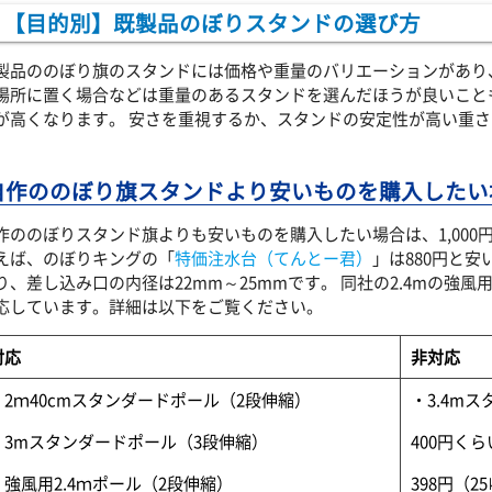
【目的別】既製品のぼりスタンドの選び方
製品ののぼり旗のスタンドには価格や重量のバリエーションがあり
場所に置く場合などは重量のあるスタンドを選んだほうが良いこと
が高くなります。 安さを重視するか、スタンドの安定性が高い重
。
自作ののぼり旗スタンドより安いものを購入したい
作ののぼりスタンド旗よりも安いものを購入したい場合は、1,00
えば、のぼりキングの「
特価注水台（てんとー君）
」は880円と安
り、差し込み口の内径は22mm～25mmです。 同社の2.4mの強
応しています。詳細は以下をご覧ください。
対応
非対応
・2ｍ40cmスタンダードポール（2段伸縮）
・3.4m
・3mスタンダードポール（3段伸縮）
400円くら
・強風用2.4ｍポール（2段伸縮）
398円（2