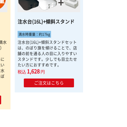
注水台(16L)+傾斜スタンド
満水時重量：約17kg
満水
注水台(16L)+傾斜スタンドセット
L）
は、のぼり旗を傾けることで、店
舗の前を通る人の目に入りやすい
ルに
スタンドです。少しでも目立たせ
強い
たい方におすすめです。
注水
1,628
税込
円
のぼ
ご注文はこちら