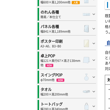
幅600×高1,200mm他
人気
のれん各種
既
簡易／本仕立て
い
格
パネル各種
う
幅841×高1,189mm他
ポスター印刷
A3~A0、B3~B0
自
卓上POP
と
幅121×奥行67×高さ138mm
あ
他
NEW
対
スイングPOP
φ70mm他
NEW
タオル
幅200×高200mm他
トートバッグ
幅280×高340mm他