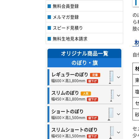
無料会員登録
の
メルマガ登録
ら
スピード見積り
肢
無料生地見本請求
オリジナル商品一覧
自
のぼり・旗
レギュラーのぼり
定番
束
幅600×高1,800mm
値下げ
スリムのぼり
人気
幅450×高1,800mm
値下げ
ショートのぼり
幅600×高1,500mm
値下げ
セ
スリムショートのぼり
少
幅450×高1,500mm
値下げ