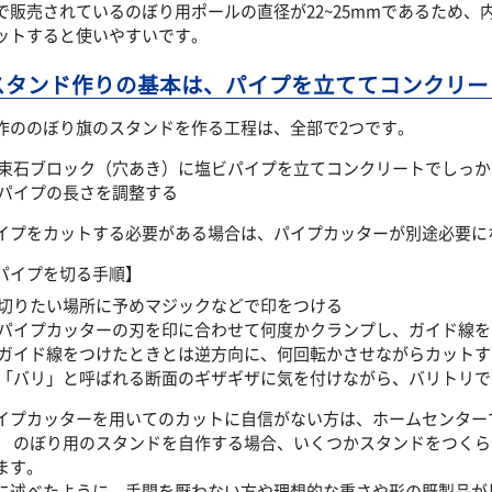
で販売されているのぼり用ポールの直径が22~25mmであるため、内
ットすると使いやすいです。
スタンド作りの基本は、パイプを立ててコンクリー
作ののぼり旗のスタンドを作る工程は、全部で2つです。
 束石ブロック（穴あき）に塩ビパイプを立てコンクリートでしっ
 パイプの長さを調整する
イプをカットする必要がある場合は、パイプカッターが別途必要に
パイプを切る手順】
 切りたい場所に予めマジックなどで印をつける
 パイプカッターの刃を印に合わせて何度かクランプし、ガイド線
 ガイド線をつけたときとは逆方向に、何回転かさせながらカットす
 「バリ」と呼ばれる断面のギザギザに気を付けながら、バリトリ
イプカッターを用いてのカットに自信がない方は、ホームセンター
。 のぼり用のスタンドを自作する場合、いくつかスタンドをつく
ます。
に述べたように、手間を厭わない方や理想的な重さや形の既製品が