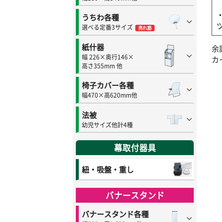
うちわ各種
選べる定番3サイズ
売れ筋
紙什器
余
幅 226×奥行146×
カ
高さ355mm 他
椅子カバー各種
幅470×高620mm他
法被
幼児サイズ他計4種
幕取付器具
紐・吸盤・重し
バナースタンド
バナースタンド各種