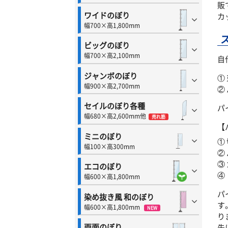
販
ワイドのぼり
カ
幅700×高1,800mm
ビッグのぼり
幅700×高2,100mm
自
ジャンボのぼり
①
幅900×高2,700mm
②
セイルのぼり各種
パ
幅680×高2,600mm他
売れ筋
【
ミニのぼり
①
幅100×高300mm
②
③
エコのぼり
④
幅600×高1,800mm
パ
染め抜き風 和のぼり
す
幅600×高1,800mm
NEW
り
両面のぼり
先