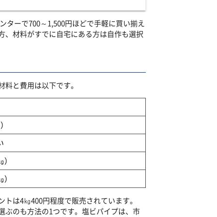
ーで700～1,500円ほどで手軽に買い揃え
方、材料がすでに自宅にある方は自作も選択
材料と費用は以下です。
個）
い
5㎏）
0㎏）
トは4㎏400円程度で販売されています。
選ぶのも方法の1つです。塩ビパイプは、市