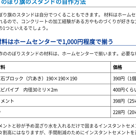
のぼり旗のスタンドの自作方法
ぼり旗のスタンドは自分でつくることもできます。 材料はホームセンタ
れるので、コンクリートの加工経験がある方やものづくりが好きな
の1つといえるでしょう。
材料はホームセンターで1,000円程度で揃う
作ののぼりスタンドの材料は、ホームセンターで揃います。必要な
材料
価格
石ブロック（穴あき）190×190×190
390円（1
塩ビパイプ 内径30ミリ×2m
400円くら
セメント
398円（2
砂
228円（2
メントと砂が予め混ざり水を入れるだけで固まるインスタントセメン
々割高にはなりますが、手間削減のためにインスタントセメントを