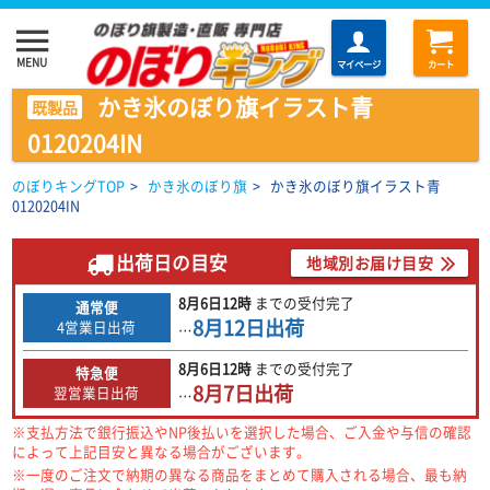
menu
MENU
マイページ
カート
かき氷のぼり旗イラスト青
既製品
0120204IN
のぼりキングTOP
>
かき氷のぼり旗
>
かき氷のぼり旗イラスト青
0120204IN
出荷日の目安
地域別お届け目安
8月6日
12時
までの
受付完了
通常便
8月12日
出荷
4営業日出荷
…
8月6日
12時
までの
受付完了
特急便
8月7日
出荷
翌営業日出荷
…
※支払方法で銀行振込やNP後払いを選択した場合、ご入金や与信の確認
によって上記目安と異なる場合がございます。
※一度のご注文で納期の異なる商品をまとめて購入される場合、最も納