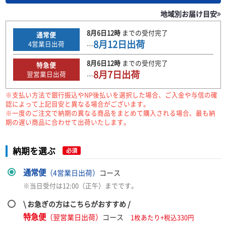
地域別お届け目安
8月6日
12時
までの
受付完了
通常便
8月12日
出荷
4
営業日出荷
…
8月6日
12時
までの
受付完了
特急便
8月7日
出荷
翌営業日出荷
…
※支払い方法で銀行振込やNP後払いを選択した場合、ご入金や与信の確
認によって上記目安と異なる場合がございます。
※一度のご注文で納期の異なる商品をまとめて購入される場合、最も納
期の遅い商品に合わせて出荷いたします。
納期を選ぶ
必須
通常便
（4営業日出荷）
コース
※当日受付は12:00（正午）までです。
\ お急ぎの方はこちらがおすすめ /
特急便
（翌営業日出荷）
コース
1枚あたり+税込330円