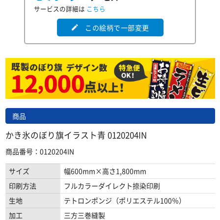
サービスの詳細は
こちら
この絵柄で一部変更
edit
商品
かき氷のぼり旗イラスト青 0120204IN
商品番号：0120204IN
サイズ
幅600mm×高さ1,800mm
印刷方法
フルカラーダイレクト捺染印刷
生地
テトロンポンジ（ポリエステル100％）
加工
三方三巻縫製