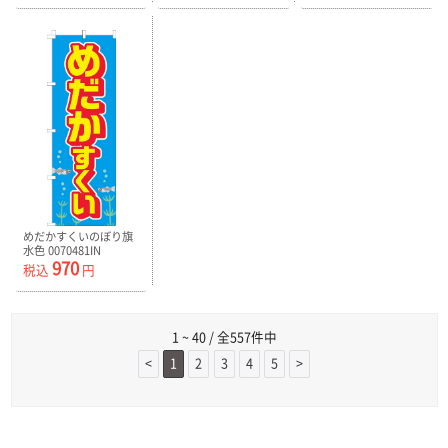
めだかすくいのぼり旗
水色 0070481IN
970
税込
円
1 ~ 40 / 全557件中
<
1
2
3
4
5
>