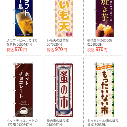
クラフトビールのぼり
いも天のぼり旗
壺焼き芋のぼり旗
旗青色 0050447IN
0070520IN
0101005IN
970
970
970
税込
円
税込
円
税込
円
ホットチョコレートの
蚤の市のぼり旗
もったいない市のぼり
ぼり旗 0120847IN
0180967IN
旗 0180968IN