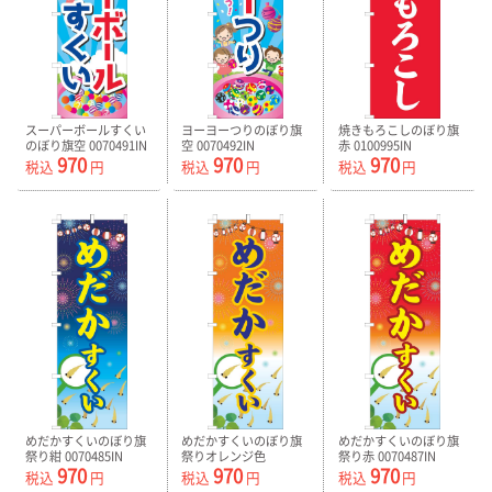
スーパーボールすくい
ヨーヨーつりのぼり旗
焼きもろこしのぼり旗
のぼり旗空 0070491IN
空 0070492IN
赤 0100995IN
970
970
970
税込
円
税込
円
税込
円
めだかすくいのぼり旗
めだかすくいのぼり旗
めだかすくいのぼり旗
祭り紺 0070485IN
祭りオレンジ色
祭り赤 0070487IN
970
970
970
0070486IN
税込
円
税込
円
税込
円