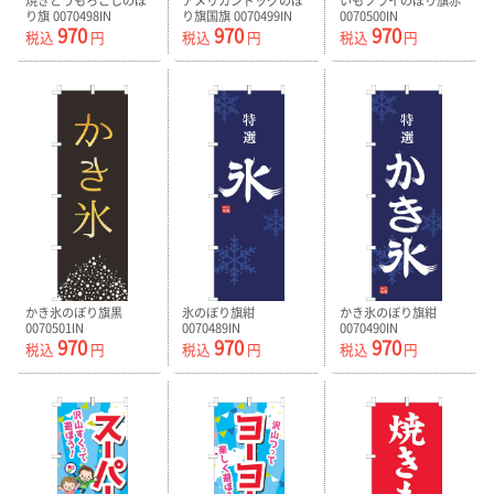
焼きとうもろこしのぼ
アメリカンドッグのぼ
いもフライのぼり旗赤
り旗 0070498IN
り旗国旗 0070499IN
0070500IN
970
970
970
税込
円
税込
円
税込
円
かき氷のぼり旗黒
氷のぼり旗紺
かき氷のぼり旗紺
0070501IN
0070489IN
0070490IN
970
970
970
税込
円
税込
円
税込
円