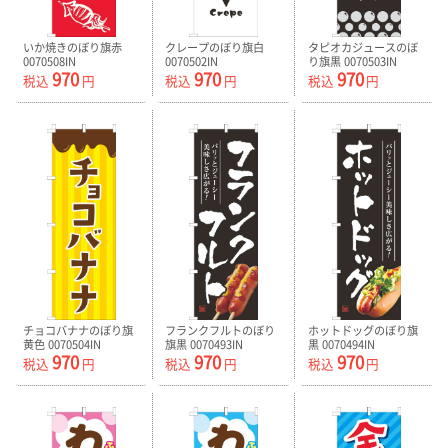
いか焼きのぼり旗赤
クレープのぼり旗白
タピオカジュースのぼ
0070508IN
0070502IN
り旗黒 0070503IN
970
970
970
税込
円
税込
円
税込
円
チョコバナナのぼり旗
フランクフルトのぼり
ホットドッグのぼり旗
黄色 0070504IN
旗黒 0070493IN
黒 0070494IN
970
970
970
税込
円
税込
円
税込
円