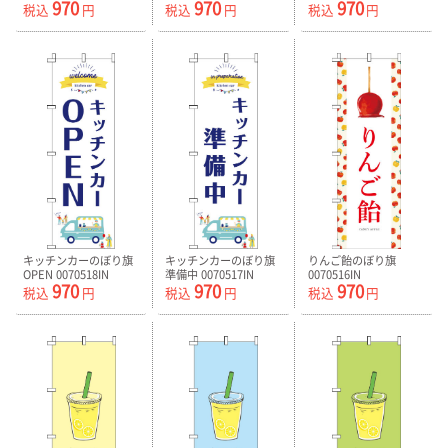
970
970
970
税込
円
税込
円
税込
円
キッチンカーのぼり旗
キッチンカーのぼり旗
りんご飴のぼり旗
OPEN 0070518IN
準備中 0070517IN
0070516IN
970
970
970
税込
円
税込
円
税込
円