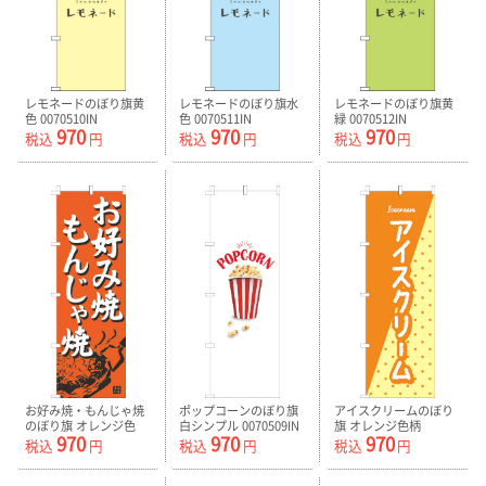
レモネードのぼり旗黄
レモネードのぼり旗水
レモネードのぼり旗黄
色 0070510IN
色 0070511IN
緑 0070512IN
970
970
970
税込
円
税込
円
税込
円
お好み焼・もんじゃ焼
ポップコーンのぼり旗
アイスクリームのぼり
のぼり旗 オレンジ色
白シンプル 0070509IN
旗 オレンジ色柄
970
970
970
0070479IN
0120830IN
税込
円
税込
円
税込
円