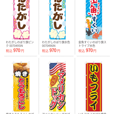
わたがしのぼり旗ピン
わたがしのぼり旗水色
金魚すくいのぼり旗ス
ク 0070495IN
0070496IN
トライプ水色
970
970
970
0070497IN
税込
円
税込
円
税込
円