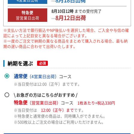
8月18日
出荷
…
8月10日
12時
までの
受付完了
特急便
8月12日
出荷
翌営業日出荷
…
※支払い方法で銀行振込やNP後払いを選択した場合、ご入金や与信の確
認によって上記目安と異なる場合がございます。
※一度のご注文で納期の異なる商品をまとめて購入される場合、最も納
期の遅い商品に合わせて出荷いたします。
納期を選ぶ
必須
通常便
（4営業日出荷）
コース
※当日受付は12:00（正午）までです。
\ お急ぎの方はこちらがおすすめ /
特急便
（翌営業日出荷）
コース
1枚あたり+税込330円
※当日受付は
12:00（正午）まで
です。
※特急便と通常便の商品は、同時購入ができません。
※500枚以上ご注文の場合はご利用いただけません。