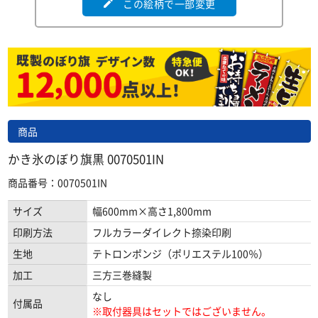
この絵柄で一部変更
edit
商品
かき氷のぼり旗黒 0070501IN
商品番号：0070501IN
サイズ
幅600mm×高さ1,800mm
印刷方法
フルカラーダイレクト捺染印刷
生地
テトロンポンジ（ポリエステル100％）
加工
三方三巻縫製
なし
付属品
※取付器具はセットではございません。