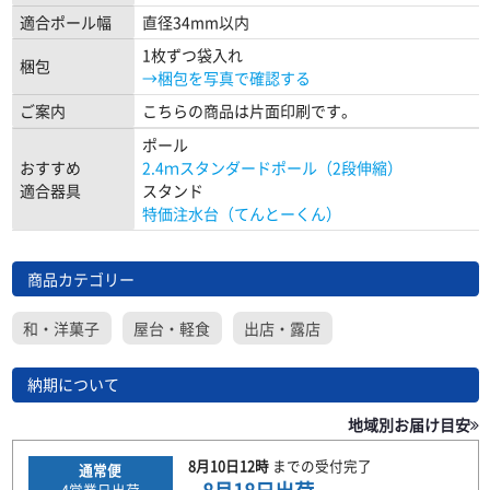
適合ポール幅
直径34mm以内
1枚ずつ袋入れ
梱包
→梱包を写真で確認する
ご案内
こちらの商品は片面印刷です。
ポール
おすすめ
2.4ｍスタンダードポール（2段伸縮）
適合器具
スタンド
特価注水台（てんとーくん）
商品カテゴリー
和・洋菓子
屋台・軽食
出店・露店
納期について
地域別お届け目安
8月10日
12時
までの
受付完了
通常便
4
営業日出荷