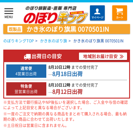
menu
MENU
マイページ
カート
かき氷のぼり旗黒 0070501IN
既製品
のぼりキングTOP
>
かき氷のぼり旗
>
かき氷のぼり旗黒 0070501IN
出荷日の目安
地域別お届け目安
8月10日
12時
までの
受付完了
通常便
8月18日
出荷
4営業日出荷
…
8月10日
12時
までの
受付完了
特急便
8月12日
出荷
翌営業日出荷
…
※支払方法で銀行振込やNP後払いを選択した場合、ご入金や与信の確認
によって上記目安と異なる場合がございます。
※一度のご注文で納期の異なる商品をまとめて購入される場合、最も納
期の遅い商品に合わせて出荷いたします。
※土日祝日は営業日に含まれません。