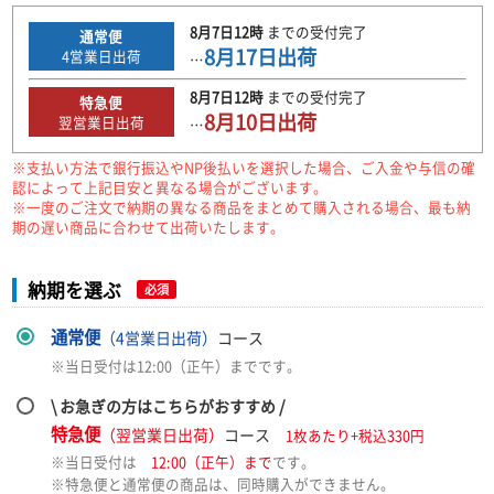
8月7日
12時
までの
受付完了
通常便
8月17日
出荷
4
営業日出荷
…
8月7日
12時
までの
受付完了
特急便
8月10日
出荷
翌営業日出荷
…
※支払い方法で銀行振込やNP後払いを選択した場合、ご入金や与信の確
認によって上記目安と異なる場合がございます。
※一度のご注文で納期の異なる商品をまとめて購入される場合、最も納
期の遅い商品に合わせて出荷いたします。
納期を選ぶ
必須
通常便
（4営業日出荷）
コース
※当日受付は12:00（正午）までです。
\ お急ぎの方はこちらがおすすめ /
特急便
（翌営業日出荷）
コース
1枚あたり+税込330円
※当日受付は
12:00（正午）まで
です。
※特急便と通常便の商品は、同時購入ができません。