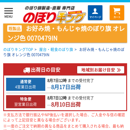
menu
MENU
マイページ
カート
お好み焼・もんじゃ焼のぼり旗 オレ
既製品
ンジ色 0070479IN
のぼりキングTOP
>
屋台・軽食のぼり旗
>
お好み焼・もんじゃ焼のぼ
り旗 オレンジ色 0070479IN
出荷日の目安
地域別お届け目安
8月7日
12時
までの
受付完了
通常便
8月17日
出荷
4営業日出荷
…
8月7日
12時
までの
受付完了
特急便
8月10日
出荷
翌営業日出荷
…
※支払方法で銀行振込やNP後払いを選択した場合、ご入金や与信の確認
によって上記目安と異なる場合がございます。
※一度のご注文で納期の異なる商品をまとめて購入される場合、最も納