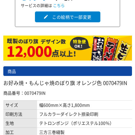
サービスの詳細は
こちら
この絵柄で一部変更
edit
商品
お好み焼・もんじゃ焼のぼり旗 オレンジ色 0070479IN
商品番号：0070479IN
サイズ
幅600mm×高さ1,800mm
印刷方法
フルカラーダイレクト捺染印刷
生地
テトロンポンジ（ポリエステル100％）
加工
三方三巻縫製