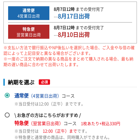
8月7日
12時
までの
受付完了
通常便
8月17日
出荷
4
営業日出荷
…
8月7日
12時
までの
受付完了
特急便
8月10日
出荷
翌営業日出荷
…
※支払い方法で銀行振込やNP後払いを選択した場合、ご入金や与信の確
認によって上記目安と異なる場合がございます。
※一度のご注文で納期の異なる商品をまとめて購入される場合、最も納
期の遅い商品に合わせて出荷いたします。
納期を選ぶ
必須
通常便
（4営業日出荷）
コース
※当日受付は12:00（正午）までです。
\ お急ぎの方はこちらがおすすめ /
特急便
（翌営業日出荷）
コース
1枚あたり+税込330円
※当日受付は
12:00（正午）まで
です。
※特急便と通常便の商品は、同時購入ができません。