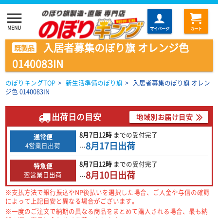
menu
MENU
マイページ
カート
入居者募集のぼり旗 オレンジ色
既製品
0140083IN
のぼりキングTOP
>
新生活準備のぼり旗
>
入居者募集のぼり旗 オレン
ジ色 0140083IN
出荷日の目安
地域別お届け目安
8月7日
12時
までの
受付完了
通常便
8月17日
出荷
4営業日出荷
…
8月7日
12時
までの
受付完了
特急便
8月10日
出荷
翌営業日出荷
…
※支払方法で銀行振込やNP後払いを選択した場合、ご入金や与信の確認
によって上記目安と異なる場合がございます。
※一度のご注文で納期の異なる商品をまとめて購入される場合、最も納