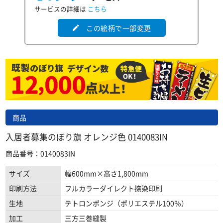
サービスの詳細は
こちら
この絵柄で一部変更
edit
商品
入居者募集のぼり旗 オレンジ色 0140083IN
商品番号：0140083IN
サイズ
幅600mm×高さ1,800mm
印刷方法
フルカラーダイレクト捺染印刷
生地
テトロンポンジ（ポリエステル100％）
加工
三方三巻縫製