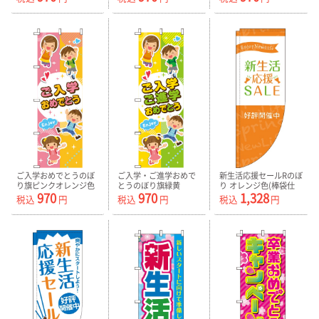
ご入学おめでとうのぼ
ご入学・ご進学おめで
新生活応援セールRのぼ
り旗ピンクオレンジ色
とうのぼり旗緑黄
り オレンジ色(棒袋仕
970
970
1,328
0270261IN
0270262IN
様) 0270002RIN
税込
円
税込
円
税込
円