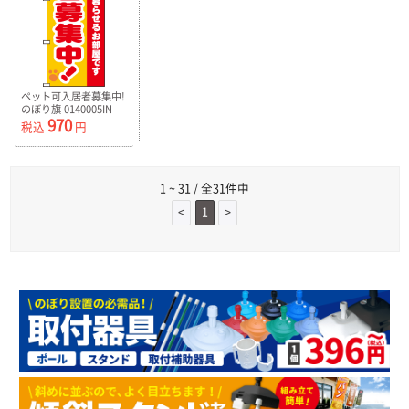
ペット可入居者募集中!
のぼり旗 0140005IN
970
税込
円
1 ~ 31 / 全31件中
<
1
>