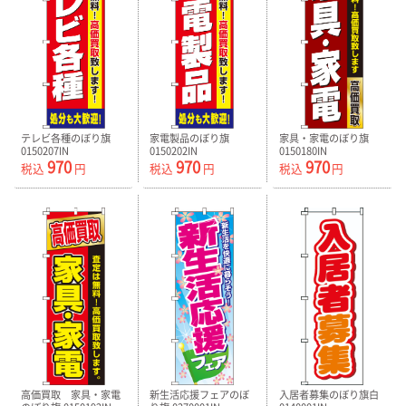
テレビ各種のぼり旗
家電製品のぼり旗
家具・家電のぼり旗
0150207IN
0150202IN
0150180IN
970
970
970
税込
円
税込
円
税込
円
高価買取 家具・家電
新生活応援フェアのぼ
入居者募集のぼり旗白