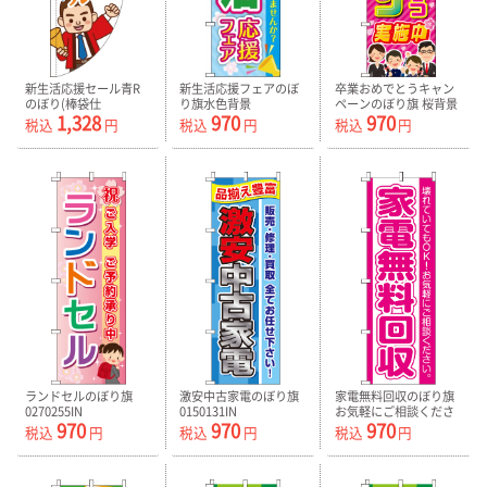
新生活応援セール青R
新生活応援フェアのぼ
卒業おめでとうキャン
のぼり(棒袋仕
り旗水色背景
ペーンのぼり旗 桜背景
1,328
970
970
様)0270003RIN
0270004IN
0180653IN
税込
円
税込
円
税込
円
ランドセルのぼり旗
激安中古家電のぼり旗
家電無料回収のぼり旗
0270255IN
0150131IN
お気軽にご相談くださ
970
970
970
い 0150096IN
税込
円
税込
円
税込
円