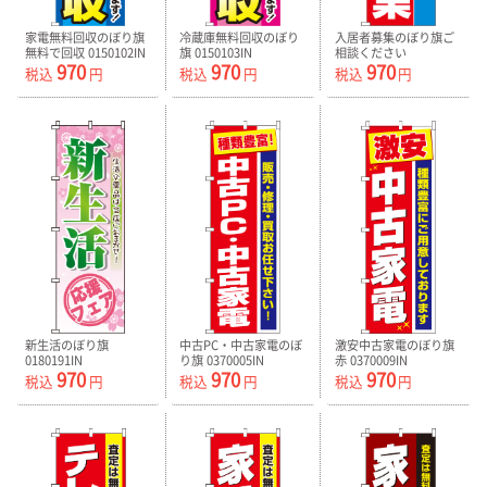
家電無料回収のぼり旗
冷蔵庫無料回収のぼり
入居者募集のぼり旗ご
無料で回収 0150102IN
旗 0150103IN
相談ください
970
970
970
0140080IN
税込
円
税込
円
税込
円
新生活のぼり旗
中古PC・中古家電のぼ
激安中古家電のぼり旗
0180191IN
り旗 0370005IN
赤 0370009IN
970
970
970
税込
円
税込
円
税込
円