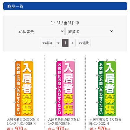
商品一覧
1 ~ 31 / 全31件中
<<
<
1
>
>>
最初
最後
入居者募集のぼり旗 オ
入居者募集のぼり旗ピ
入居者募集のぼり旗黄
レンジ色 0140083IN
ンク 0140084IN
緑 0140082IN
970
970
970
税込
円
税込
円
税込
円