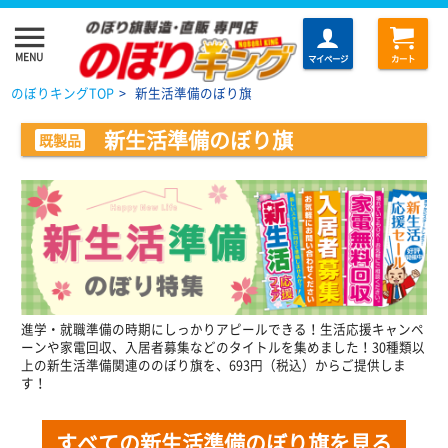
menu
MENU
マイページ
カート
のぼりキングTOP
>
新生活準備のぼり旗
新生活準備のぼり旗
既製品
進学・就職準備の時期にしっかりアピールできる！生活応援キャンペ
ーンや家電回収、入居者募集などのタイトルを集めました！30種類以
上の新生活準備関連ののぼり旗を、693円（税込）からご提供しま
す！
すべての新生活準備のぼり旗を見る