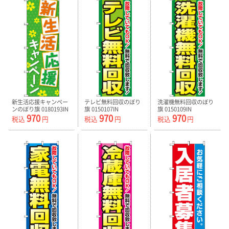
新生活応援キャンペー
テレビ無料回収のぼり
洗濯機無料回収のぼり
ンのぼり旗 0180193IN
旗 0150107IN
旗 0150109IN
970
970
970
税込
円
税込
円
税込
円