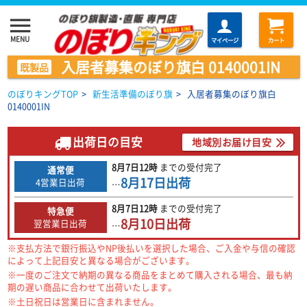
menu
MENU
マイページ
カート
入居者募集のぼり旗白 0140001IN
既製品
のぼりキングTOP
>
新生活準備のぼり旗
>
入居者募集のぼり旗白
0140001IN
出荷日の目安
地域別お届け目安
8月7日
12時
までの
受付完了
通常便
8月17日
出荷
4営業日出荷
…
8月7日
12時
までの
受付完了
特急便
8月10日
出荷
翌営業日出荷
…
※支払方法で銀行振込やNP後払いを選択した場合、ご入金や与信の確認
によって上記目安と異なる場合がございます。
※一度のご注文で納期の異なる商品をまとめて購入される場合、最も納
期の遅い商品に合わせて出荷いたします。
※土日祝日は営業日に含まれません。