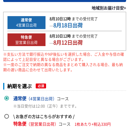
地域別お届け目安
8月10日
12時
までの
受付完了
通常便
8月18日
出荷
4
営業日出荷
…
8月10日
12時
までの
受付完了
特急便
8月12日
出荷
翌営業日出荷
…
※支払い方法で銀行振込やNP後払いを選択した場合、ご入金や与信の確
認によって上記目安と異なる場合がございます。
※一度のご注文で納期の異なる商品をまとめて購入される場合、最も納
期の遅い商品に合わせて出荷いたします。
納期を選ぶ
必須
通常便
（4営業日出荷）
コース
※当日受付は12:00（正午）までです。
\ お急ぎの方はこちらがおすすめ /
特急便
（翌営業日出荷）
コース
1枚あたり+税込330円