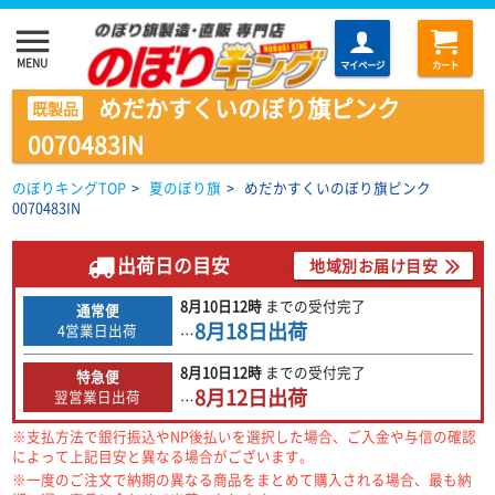
menu
MENU
マイページ
カート
めだかすくいのぼり旗ピンク
既製品
0070483IN
のぼりキングTOP
>
夏のぼり旗
>
めだかすくいのぼり旗ピンク
0070483IN
出荷日の目安
地域別お届け目安
8月10日
12時
までの
受付完了
通常便
8月18日
出荷
4営業日出荷
…
8月10日
12時
までの
受付完了
特急便
8月12日
出荷
翌営業日出荷
…
※支払方法で銀行振込やNP後払いを選択した場合、ご入金や与信の確認
によって上記目安と異なる場合がございます。
※一度のご注文で納期の異なる商品をまとめて購入される場合、最も納