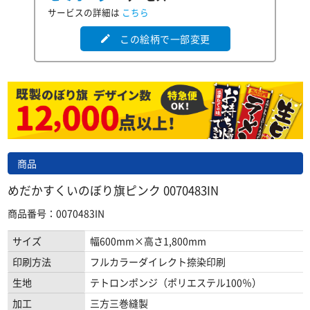
サービスの詳細は
こちら
この絵柄で一部変更
edit
商品
めだかすくいのぼり旗ピンク 0070483IN
商品番号：0070483IN
サイズ
幅600mm×高さ1,800mm
印刷方法
フルカラーダイレクト捺染印刷
生地
テトロンポンジ（ポリエステル100％）
加工
三方三巻縫製