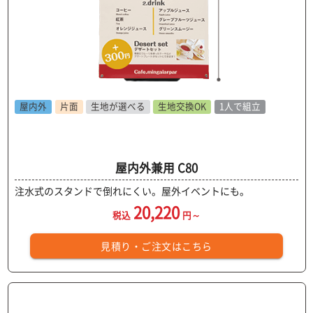
屋内外
片面
生地が選べる
生地交換OK
1人で組立
屋内外兼用 C80
注水式のスタンドで倒れにくい。屋外イベントにも。
20,220
税込
円～
見積り・ご注文はこちら