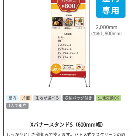
屋内
片面
生地が選べる
収納バッグ付き
生地交換OK
1人で組立
XバナースタンドS（600mm幅）
しっかりとした骨組みで支えます。ハトメ式でスクリーンの取