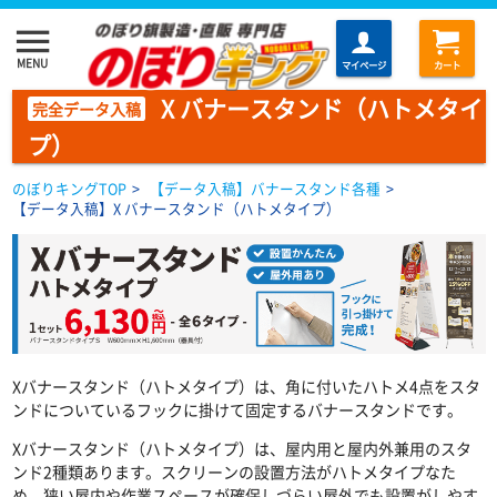
menu
MENU
マイページ
カート
X バナースタンド（ハトメタイ
完全データ入稿
プ）
のぼりキングTOP
>
【データ入稿】バナースタンド各種
>
【データ入稿】X バナースタンド（ハトメタイプ）
Xバナースタンド（ハトメタイプ）は、角に付いたハトメ4点をスタ
ンドについているフックに掛けて固定するバナースタンドです。
Xバナースタンド（ハトメタイプ）は、屋内用と屋内外兼用のスタ
ンド2種類あります。スクリーンの設置方法がハトメタイプなた
め、狭い屋内や作業スペースが確保しづらい屋外でも設置がしやす