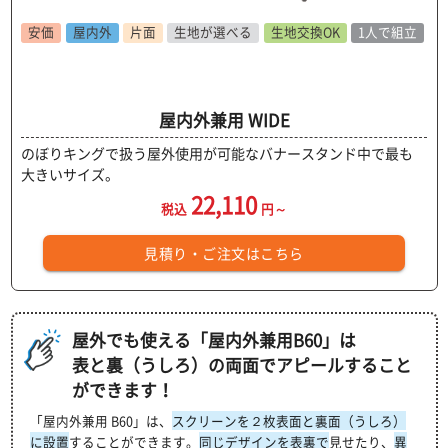
安価
屋内外
片面
生地が選べる
生地交換OK
1人で組立
屋内外兼用 WIDE
のぼりキングで扱う屋外使用が可能なバナースタンド中で最も
大きいサイズ。
22,110
税込
円～
見積り・ご注文はこちら
屋外でも使える「屋内外兼用B60」は
表と裏（うしろ）の両面でアピールすること
ができます！
「屋内外兼用 B60」は、
スクリーンを２枚表面と裏面（うしろ）
に設置
することができます。
同じデザインを表裏で
見せたり、
異