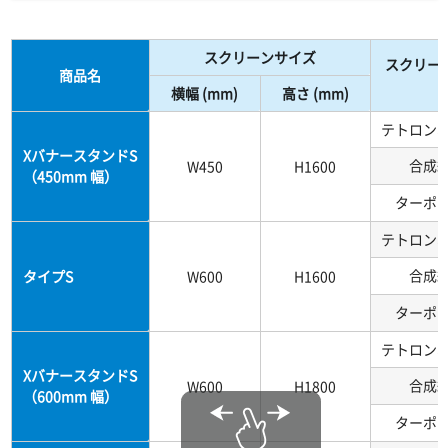
スクリーンサイズ
スクリー
商品名
横幅 (mm)
高さ (mm)
テトロン
XバナースタンドS
合成
W450
H1600
（450mm 幅）
ターポ
テトロン
合成
タイプS
W600
H1600
ターポ
テトロン
XバナースタンドS
合成
W600
H1800
（600mm 幅）
ターポ