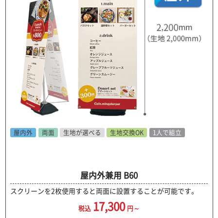
屋内外
両面
生地が選べる
生地交換OK
1人で組立
屋内外兼用 B60
スクリーンを2枚使用すると両面に設置することが可能です。
17,300
税込
円～