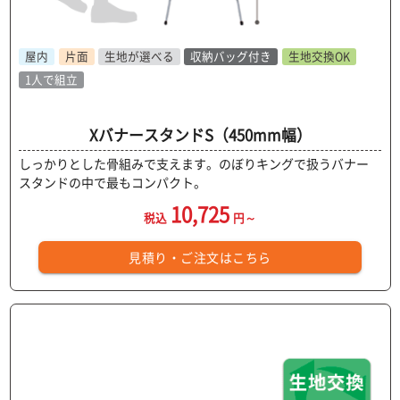
屋内
片面
生地が選べる
収納バッグ付き
生地交換OK
1人で組立
XバナースタンドS（450mm幅）
しっかりとした骨組みで支えます。のぼりキングで扱うバナー
スタンドの中で最もコンパクト。
10,725
税込
円～
見積り・ご注文はこちら