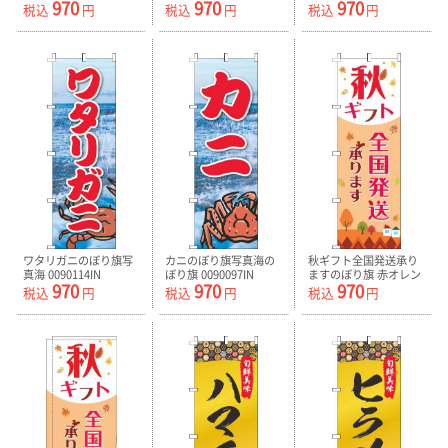
970
970
970
税込
円
税込
円
税込
円
ワタリガニのぼり旗写
カニのぼり旗写真海の
秋ギフト全国発送承り
真海 0090114IN
ぼり旗 0090097IN
ますのぼり旗 赤オレン
970
970
970
ジ色 0400140IN
税込
円
税込
円
税込
円