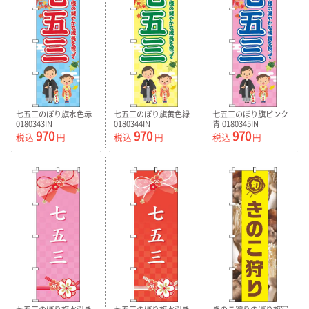
七五三のぼり旗水色赤
七五三のぼり旗黄色緑
七五三のぼり旗ピンク
0180343IN
0180344IN
青 0180345IN
970
970
970
税込
円
税込
円
税込
円