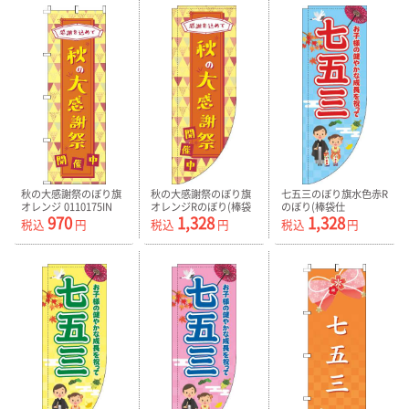
秋の大感謝祭のぼり旗
秋の大感謝祭のぼり旗
七五三のぼり旗水色赤R
オレンジ 0110175IN
オレンジRのぼり(棒袋
のぼり(棒袋仕
970
1,328
1,328
仕様)-0110176RIN
様)-0180346RIN
税込
円
税込
円
税込
円