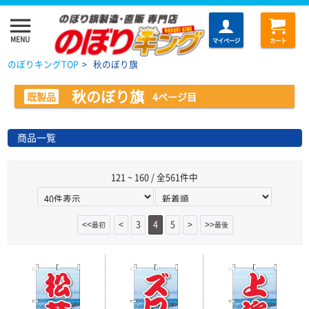
menu
MENU
マイページ
カート
のぼりキングTOP
>
秋のぼり旗
秋のぼり旗
既製品
4ページ目
商品一覧
121 ~ 160 / 全561件中
<<
<
3
4
5
>
>>
最初
最後