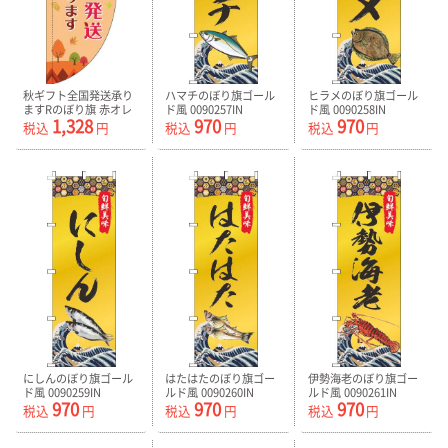
秋ギフト全国発送承り
ハマチのぼり旗ゴール
ヒラメのぼり旗ゴール
ますRのぼり旗 赤オレ
ド風 0090257IN
ド風 0090258IN
1,328
970
970
ンジ色(棒袋仕様)
税込
円
税込
円
税込
円
0400141RIN
にしんのぼり旗ゴール
はたはたのぼり旗ゴー
伊勢海老のぼり旗ゴー
ド風 0090259IN
ルド風 0090260IN
ルド風 0090261IN
970
970
970
税込
円
税込
円
税込
円