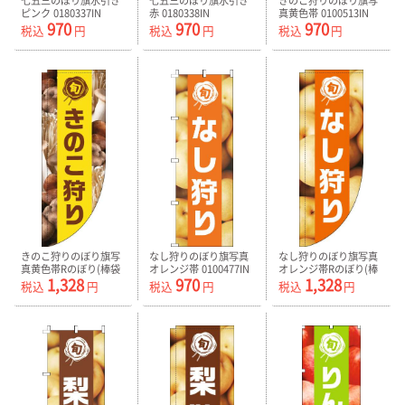
七五三のぼり旗水引き
七五三のぼり旗水引き
きのこ狩りのぼり旗写
ピンク 0180337IN
赤 0180338IN
真黄色帯 0100513IN
970
970
970
税込
円
税込
円
税込
円
きのこ狩りのぼり旗写
なし狩りのぼり旗写真
なし狩りのぼり旗写真
真黄色帯Rのぼり(棒袋
オレンジ帯 0100477IN
オレンジ帯Rのぼり(棒
1,328
970
1,328
仕様)-0100514RIN
袋仕様)-0100478RIN
税込
円
税込
円
税込
円