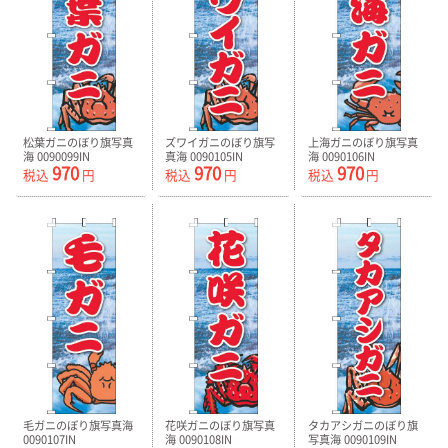
松葉ガニのぼり旗写真
ズワイガニのぼり旗写
上海ガニのぼり旗写真
海 0090099IN
真海 0090105IN
海 0090106IN
970
970
970
税込
円
税込
円
税込
円
毛ガニのぼり旗写真海
花咲ガニのぼり旗写真
タカアシガニのぼり旗
0090107IN
海 0090108IN
写真海 0090109IN