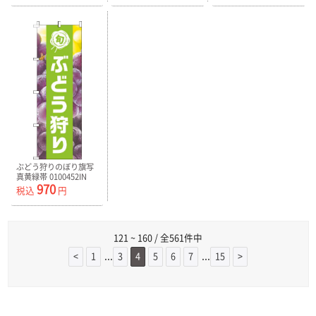
ぶどう狩りのぼり旗写
真黄緑帯 0100452IN
970
税込
円
121 ~ 160 / 全561件中
...
...
<
1
3
4
5
6
7
15
>