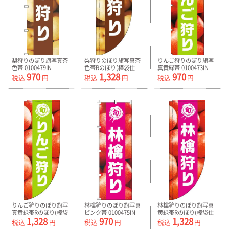
梨狩りのぼり旗写真茶
梨狩りのぼり旗写真茶
りんご狩りのぼり旗写
色帯 0100479IN
色帯Rのぼり(棒袋仕
真黄緑帯 0100473IN
970
1,328
970
様)-0100482RIN
税込
円
税込
円
税込
円
りんご狩りのぼり旗写
林檎狩りのぼり旗写真
林檎狩りのぼり旗写真
真黄緑帯Rのぼり(棒袋
ピンク帯 0100475IN
黄緑帯Rのぼり(棒袋仕
1,328
970
1,328
仕様)-0100474RIN
様)-0100476RIN
税込
円
税込
円
税込
円