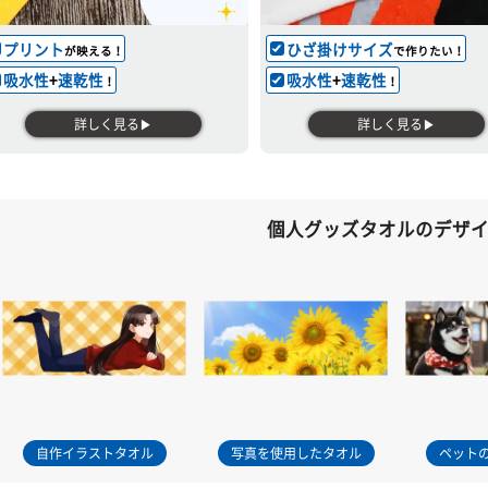
プリント
ひざ掛けサイズ
が映える！
で作りたい！
吸水性
+
速乾性
吸水性
+
速乾性
！
！
詳しく見る▶
詳しく見る▶
個人グッズタオルのデザ
自作イラストタオル
写真を使用したタオル
ペット