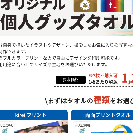
分自身で描いたイラストやデザイン、撮影したお気に入りの写真な
制作できます。
面フルカラープリントなので自由にデザインを印刷可能です。
用用途に合わせてサイズや生地をお選びいただけます。
1,
※2枚～購入可
参考価格
1枚あたり
税込
種類
\まずはタオルの
をお選
kirei プリント
両面プリントタオル