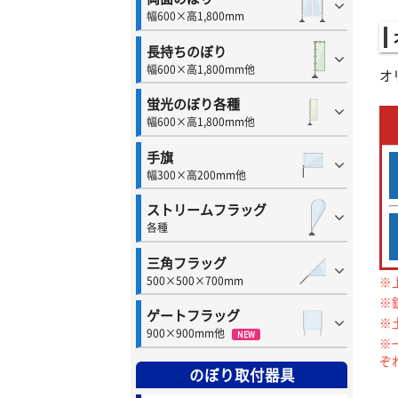
幅600×高1,800mm
長持ちのぼり
幅600×高1,800mm他
オ
蛍光のぼり各種
幅600×高1,800mm他
手旗
幅300×高200mm他
ストリームフラッグ
各種
三角フラッグ
※
500×500×700mm
※
ゲートフラッグ
※
900×900mm他
NEW
※
ぞ
のぼり取付器具