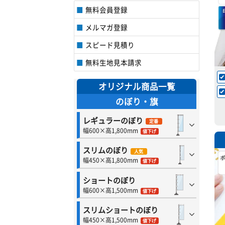
無料会員登録
メルマガ登録
スピード見積り
無料生地見本請求
オリジナル商品一覧
のぼり・旗
レギュラーのぼり
定番
幅600×高1,800mm
値下げ
スリムのぼり
人気
幅450×高1,800mm
値下げ
ショートのぼり
幅600×高1,500mm
値下げ
スリムショートのぼり
幅450×高1,500mm
値下げ