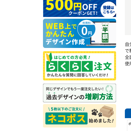
自
で
全
使