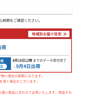
ら納期をご確認ください。
地域別お届け目安
出荷
8月10日
12時
までの
データ受付完了
0枚
9月4日
出荷
日
…
が無い場合の納期になります。
間を頂く場合がございます。
の遅い商品に合わせて出荷いたします。商品それ