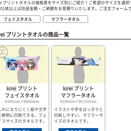
irei プリントタオルの価格表をサイズ別にご紹介！ご希望のサイズを選
101枚以上は別途金額・ご納期をお見積りいたします。ご注文フォーム
フェイスタオル
マフラータオル
irei プリントタオルの商品一覧
kirei プリント
kirei プリント
フェイスタオル
マフラータオル
H340mm×W840mm
H200mm×W1100mm
しわになりにくく絵や文字
イラストや字をはっきりと
を鮮明に印刷できる、フェ
印刷しやすい、マフラーサ
イスサイズのタオルです。
イズのタオルです。