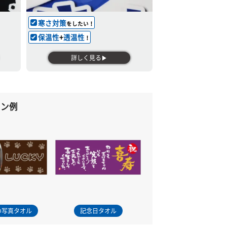
寒さ対策
をしたい！
保温性
+
透温性
！
詳しく見る▶
イン例
の写真タオル
記念日タオル