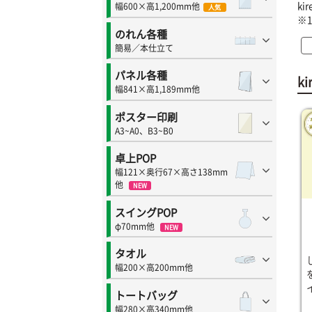
k
幅600×高1,200mm他
人気
※
のれん各種
簡易／本仕立て
パネル各種
k
幅841×高1,189mm他
ポスター印刷
A3~A0、B3~B0
卓上POP
幅121×奥行67×高さ138mm
他
NEW
スイングPOP
φ70mm他
NEW
タオル
幅200×高200mm他
トートバッグ
幅280×高340mm他