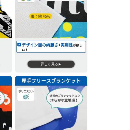
デザイン面の綺麗さ
+
実用性
が欲し
い！
詳しく見る▶
厚手フリースブランケット