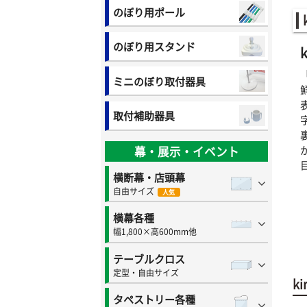
のぼり用ポール
のぼり用スタンド
ミニのぼり取付器具
取付補助器具
幕・展示・イベント
横断幕・店頭幕
自由サイズ
人気
横幕各種
幅1,800×高600mm他
テーブルクロス
定型・自由サイズ
k
タペストリー各種