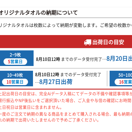
オリジナルタオルの納期について
リジナルタオルは枚数によって納期が変動します。ご希望の枚数か
出荷日の目安
2~9枚
8月20日
8月10日
12時
までの
データ受付完了
…
5
営業日
8月10日
12時
までの
データ受付完了
10~49枚
50~10
8月27日
出荷
10
営業日
16
営業
…
上記出荷日の目安は、完全Aiデータ入稿にてデータの不備や確認事項等
銀行振込やNP後払いをご選択頂いた場合、ご入金や与信の確認にお時
土日祝日は営業日に含まれません。
一度のご注文で納期の異なる商品をまとめて購入される場合、最も納期
れの納期で出荷いたしませんので予めご了承ください。