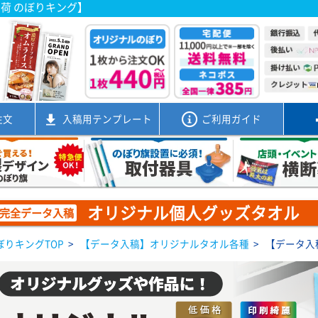
出荷 のぼりキング】
注文
入稿用
テンプレート
ご利用ガイド
オリジナル個人グッズタオル
完全データ入稿
ぼりキングTOP
>
【データ入稿】オリジナルタオル各種
>
【データ入