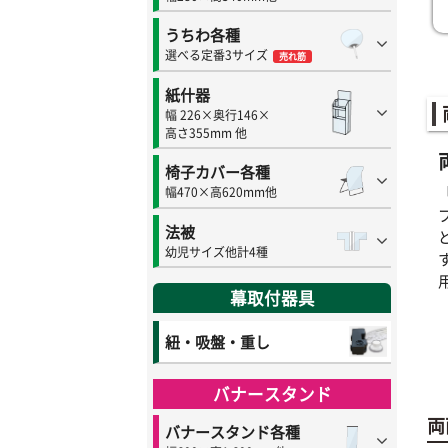
うちわ各種
選べる定番3サイズ
売れ筋
紙什器
幅 226×奥行146×
高さ355mm 他
椅子カバー各種
幅470×高620mm他
法被
幼児サイズ他計4種
幕取付器具
紐・吸盤・重し
バナースタンド
両
バナースタンド各種