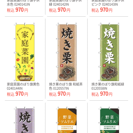
家庭菜園のぼり旗子供
家庭菜園のぼり旗子供
家庭菜園のぼり旗子供
水色 0240141IN
緑 0240142IN
ピンク 0240143IN
970
970
970
税込
円
税込
円
税込
円
家庭菜園のぼり旗黄色
焼き栗のぼり旗 和紙茶
焼き栗のぼり旗和紙緑
0240144IN
色 0120557IN
0120558IN
970
970
970
税込
円
税込
円
税込
円