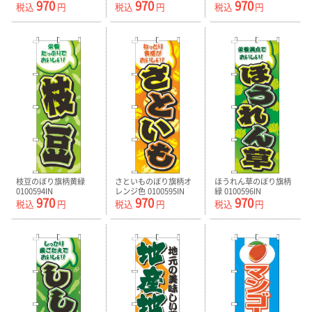
970
970
970
税込
円
税込
円
税込
円
枝豆のぼり旗柄黄緑
さといものぼり旗柄オ
ほうれん草のぼり旗柄
0100594IN
レンジ色 0100595IN
緑 0100596IN
970
970
970
税込
円
税込
円
税込
円