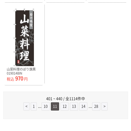
山菜料理のぼり旗黒
0190148IN
970
税込
円
401 ~ 440 / 全1114件中
...
...
<
1
10
11
12
13
14
28
>