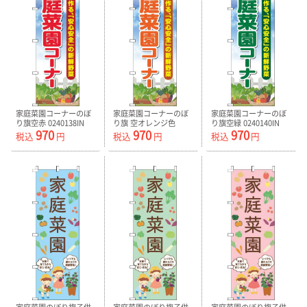
家庭菜園コーナーのぼ
家庭菜園コーナーのぼ
家庭菜園コーナーのぼ
り旗空赤 0240138IN
り旗 空オレンジ色
り旗空緑 0240140IN
970
970
970
0240139IN
税込
円
税込
円
税込
円