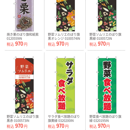
焼き栗のぼり旗和紙紫
野菜ソムリエのぼり旗
野菜ソムリエのぼり旗
0120559IN
黒オレンジ 0100574IN
黒緑 0100572IN
970
970
970
税込
円
税込
円
税込
円
野菜ソムリエのぼり旗
サラダ食べ放題のぼり
野菜食べ放題のぼり旗
黒赤 0100573IN
旗黄緑 0320200IN
緑 0320195IN
970
970
970
税込
円
税込
円
税込
円