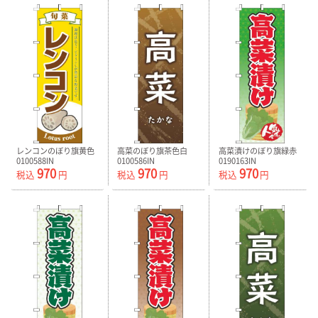
レンコンのぼり旗黄色
高菜のぼり旗茶色白
高菜漬けのぼり旗緑赤
0100588IN
0100586IN
0190163IN
970
970
970
税込
円
税込
円
税込
円