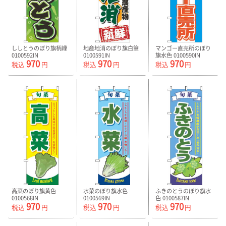
ししとうのぼり旗柄緑
地産地消のぼり旗白筆
マンゴー直売所のぼり
0100592IN
0100591IN
旗水色 0100590IN
970
970
970
税込
円
税込
円
税込
円
高菜のぼり旗黄色
水菜のぼり旗水色
ふきのとうのぼり旗水
0100568IN
0100569IN
色 0100587IN
970
970
970
税込
円
税込
円
税込
円