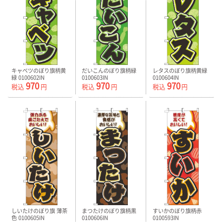
キャベツのぼり旗柄黄
だいこんのぼり旗柄緑
レタスのぼり旗柄黄緑
緑 0100602IN
0100603IN
0100604IN
970
970
970
税込
円
税込
円
税込
円
しいたけのぼり旗 薄茶
まつたけのぼり旗柄黒
すいかのぼり旗柄赤
色 0100605IN
0100606IN
0100593IN