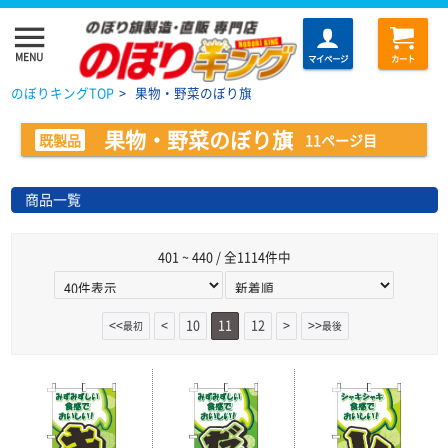
menu
MENU
マイページ
カート
のぼりキングTOP
>
果物・野菜のぼり旗
果物・野菜のぼり旗
既製品
11ページ目
商品一覧
401 ~ 440 / 全1114件中
<<
<
10
11
12
>
>>
最初
最後