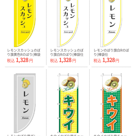
レモンスカッシュのぼ
レモンスカッシュのぼ
レモンのぼり旗白Rのぼ
り旗黄色Rのぼり(棒袋
り旗白Rのぼり(棒袋仕
り(棒袋仕
1,328
1,328
1,328
仕様)-0070339RIN
様)-0070340RIN
様)-0100535RIN
税込
円
税込
円
税込
円