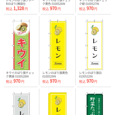
レモンのぼり旗グレー
キウイのぼり旗チェッ
キウイのぼり旗チェッ
Rのぼり(棒袋仕
ク黄色 0100526IN
ク緑 0100527IN
1,328
970
970
様)-0100537RIN
税込
円
税込
円
税込
円
キウイのぼり旗チェッ
レモンのぼり旗黄色
レモンのぼり旗白
ク黄緑 0100528IN
0100529IN
0100532IN
970
970
970
税込
円
税込
円
税込
円