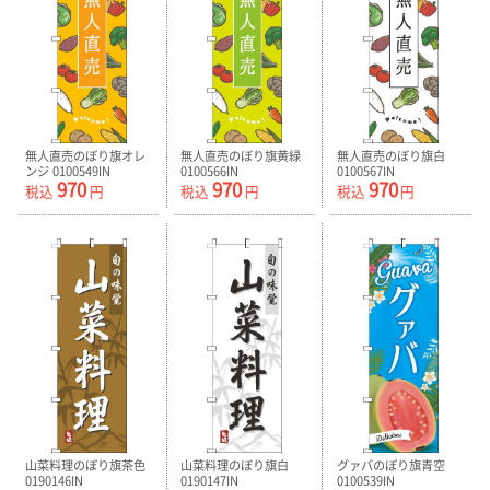
無人直売のぼり旗オレ
無人直売のぼり旗黄緑
無人直売のぼり旗白
ンジ 0100549IN
0100566IN
0100567IN
970
970
970
税込
円
税込
円
税込
円
山菜料理のぼり旗茶色
山菜料理のぼり旗白
グァバのぼり旗青空
0190146IN
0190147IN
0100539IN