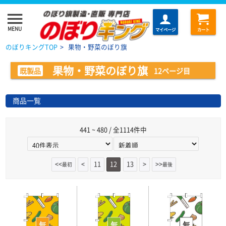
menu
MENU
マイページ
カート
のぼりキングTOP
>
果物・野菜のぼり旗
果物・野菜のぼり旗
既製品
12ページ目
商品一覧
441 ~ 480 / 全1114件中
<<
<
11
12
13
>
>>
最初
最後