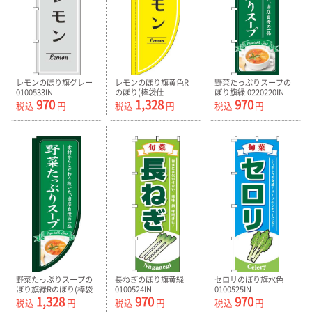
レモンのぼり旗グレー
レモンのぼり旗黄色R
野菜たっぷりスープの
0100533IN
のぼり(棒袋仕
ぼり旗緑 0220220IN
970
1,328
970
様)-0100534RIN
税込
円
税込
円
税込
円
野菜たっぷりスープの
長ねぎのぼり旗黄緑
セロリのぼり旗水色
ぼり旗緑Rのぼり(棒袋
0100524IN
0100525IN
1,328
970
970
仕様)-0220221RIN
税込
円
税込
円
税込
円