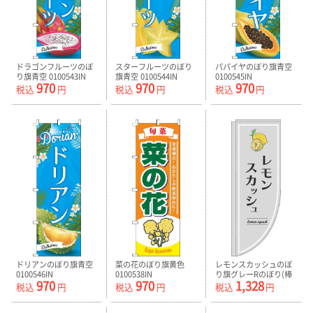
ドラゴンフルーツのぼ
スターフルーツのぼり
パパイヤのぼり旗青空
り旗青空 0100543IN
旗青空 0100544IN
0100545IN
970
970
970
税込
円
税込
円
税込
円
ドリアンのぼり旗青空
菜の花のぼり旗黄色
レモンスカッシュのぼ
0100546IN
0100538IN
り旗グレーRのぼり(棒
970
970
1,328
袋仕様)-0070341RIN
税込
円
税込
円
税込
円