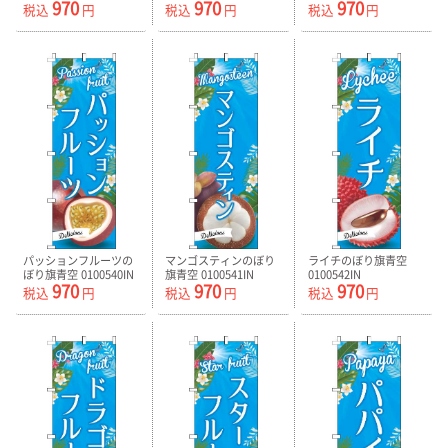
970
970
970
税込
円
税込
円
税込
円
パッションフルーツの
マンゴスティンのぼり
ライチのぼり旗青空
ぼり旗青空 0100540IN
旗青空 0100541IN
0100542IN
970
970
970
税込
円
税込
円
税込
円