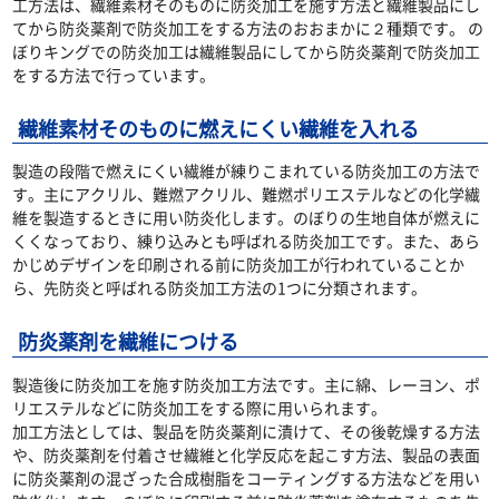
工方法は、繊維素材そのものに防炎加工を施す方法と繊維製品にし
てから防炎薬剤で防炎加工をする方法のおおまかに２種類です。 の
ぼりキングでの防炎加工は繊維製品にしてから防炎薬剤で防炎加工
をする方法で行っています。
繊維素材そのものに燃えにくい繊維を入れる
製造の段階で燃えにくい繊維が練りこまれている防炎加工の方法で
す。主にアクリル、難燃アクリル、難燃ポリエステルなどの化学繊
維を製造するときに用い防炎化します。のぼりの生地自体が燃えに
くくなっており、練り込みとも呼ばれる防炎加工です。また、あら
かじめデザインを印刷される前に防炎加工が行われていることか
ら、先防炎と呼ばれる防炎加工方法の1つに分類されます。
防炎薬剤を繊維につける
製造後に防炎加工を施す防炎加工方法です。主に綿、レーヨン、ポ
リエステルなどに防炎加工をする際に用いられます。
加工方法としては、製品を防炎薬剤に漬けて、その後乾燥する方法
や、防炎薬剤を付着させ繊維と化学反応を起こす方法、製品の表面
に防炎薬剤の混ざった合成樹脂をコーティングする方法などを用い