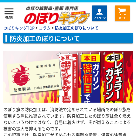
menu
MENU
マイページ
カート
>
>
のぼりキングTOP
コラム
防炎加工のぼりについて
防炎加工のぼりについて
のぼり旗の防炎加工は、消防法で定められている場所でのぼり旗を
使用する際に推奨されています。防炎加工したのぼり旗は全く燃え
ないというわけではなく、容易に着火せず、炎が燃えることによる
被害の拡大を抑えるものです。
この記事では、防炎加工が求められる場所や設置・保管の注意点、