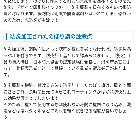
防炎化します。のぼりに印刷する前に防炎薬剤を塗布するものを先
防炎、デザイン印刷後インクの上に防炎薬剤を塗布するものは後防
炎と呼ばれます。後防炎は雨風で防炎薬剤がはがれてしまう恐れが
あるため、先防炎が主流です。
防炎加工されたのぼり旗の注意点
防炎加工は、消防庁によって認可を得た業者でなければ、防炎製品
ラベルを付与できず、防炎加工品として認められません。 防炎加工
品の購入時は、日本防炎協会の認定試験に合格し、消防庁長官によ
って「登録表示者」として登録している業者を選ぶ必要がありま
す。
防炎薬剤を繊維に付ける方法で防炎加工したのぼり旗は、屋外で雨
にさらされ、長時間日光に照らされコーティングがはがれ防炎加工
の効果が薄まってしまいます。
そのため、屋外で使用する際は使わない時間に屋内に取り込み、洗
濯などは濡れタオルなどで汚れを軽く拭き取る程度が良いでしょ
う。