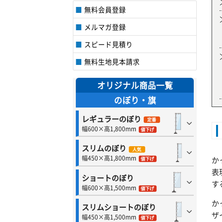
無料会員登録
メルマガ登録
スピード見積り
無料生地見本請求
オリジナル商品一覧
のぼり・旗
レギュラーのぼり
定番
幅600×高1,800mm
値下げ
スリムのぼり
人気
幅450×高1,800mm
か
値下げ
表
ショートのぼり
す
幅600×高1,500mm
値下げ
か
スリムショートのぼり
ザ
幅450×高1,500mm
値下げ