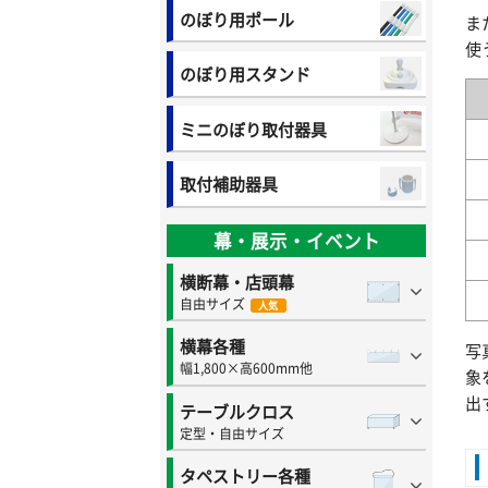
のぼり用ポール
ま
使
のぼり用スタンド
ミニのぼり取付器具
取付補助器具
幕・展示・イベント
横断幕・店頭幕
自由サイズ
人気
横幕各種
写
幅1,800×高600mm他
象
出
テーブルクロス
定型・自由サイズ
タペストリー各種