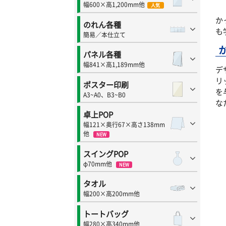
幅600×高1,200mm他
人気
か
のれん各種
も
簡易／本仕立て
パネル各種
幅841×高1,189mm他
デ
リ
ポスター印刷
を
A3~A0、B3~B0
な
卓上POP
幅121×奥行67×高さ138mm
他
NEW
スイングPOP
φ70mm他
NEW
タオル
幅200×高200mm他
トートバッグ
幅280×高340mm他