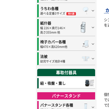
うちわ各種
選べる定番3サイズ
売れ筋
シ
紙什器
を
幅 226×奥行146×
高さ355mm 他
椅子カバー各種
幅470×高620mm他
法被
幼児サイズ他計4種
幕取付器具
紐・吸盤・重し
個
バナースタンド
で
で
バナースタンド各種