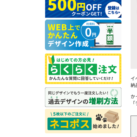
イ
納
か
「