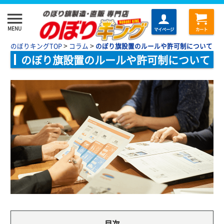
menu
MENU
マイページ
カート
>
>
のぼりキングTOP
コラム
のぼり旗設置のルールや許可制について
のぼり旗設置のルールや許可制について
目次