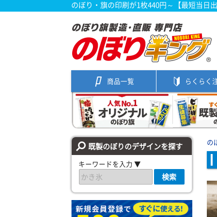
のぼり・旗の印刷が1枚440円～【最短当日
商品一覧
らくらく
の
既製のぼりのデザインを探す
キーワードを入力 ▼
検索