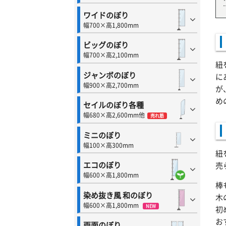
ワイドのぼり
幅700×高1,800mm
ビッグのぼり
幅700×高2,100mm
紐
ジャンボのぼり
に
幅900×高2,700mm
が
め
セイルのぼり各種
幅680×高2,600mm他
売れ筋
ミニのぼり
幅100×高300mm
紐
エコのぼり
売
幅600×高1,800mm
棒
染め抜き風 和のぼり
木
幅600×高1,800mm
NEW
初
お
両面のぼり