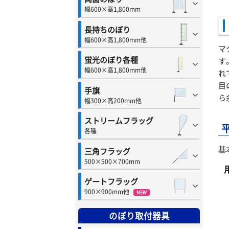
幅600×高1,800mm
長持ちのぼり
幅600×高1,800mm他
マ
蛍光のぼり各種
す
幅600×高1,800mm他
れ
目
手旗
ら
幅300×高200mm他
ストリームフラッグ
各種
基
三角フラッグ
500×500×700mm
ゲートフラッグ
900×900mm他
NEW
のぼり取付器具