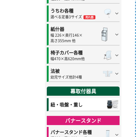
うちわ各種
選べる定番3サイズ
売れ筋
紙什器
幅 226×奥行146×
高さ355mm 他
椅子カバー各種
幅470×高620mm他
法被
幼児サイズ他計4種
幕取付器具
紐・吸盤・重し
バナースタンド
バナースタンド各種