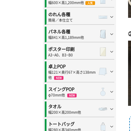
幅600×高1,200mm他
人気
のれん各種
簡易／本仕立て
パネル各種
幅841×高1,189mm他
ポスター印刷
A3~A0、B3~B0
卓上POP
幅121×奥行67×高さ138mm
他
NEW
スイングPOP
φ70mm他
NEW
タオル
幅200×高200mm他
トートバッグ
幅280×高340mm他