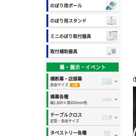
のぼり用ポール
のぼり用スタンド
ミニのぼり取付器具
取付補助器具
幕・展示・イベント
横断幕・店頭幕
自由サイズ
人気
横幕各種
幅1,800×高600mm他
テーブルクロス
定型・自由サイズ
タペストリー各種