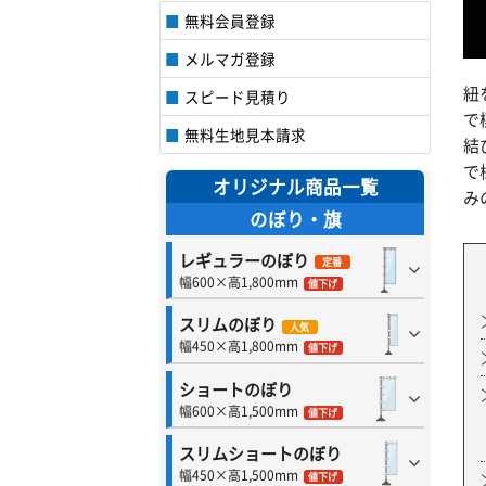
無料会員登録
メルマガ登録
紐
スピード見積り
で
無料生地見本請求
結
で
オリジナル商品一覧
み
のぼり・旗
レギュラーのぼり
定番
幅600×高1,800mm
値下げ
スリムのぼり
人気
幅450×高1,800mm
値下げ
ショートのぼり
幅600×高1,500mm
値下げ
スリムショートのぼり
幅450×高1,500mm
値下げ