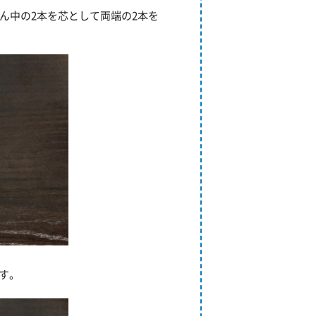
ん中の2本を芯として両端の2本を
す。