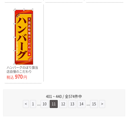
ハンバーグのぼり旗当
店自慢のこだわり
970
0220012IN
税込
円
401 ~ 440 / 全574件中
...
...
<
1
10
11
12
13
14
15
>