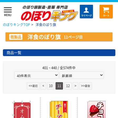
menu
MENU
マイページ
カート
のぼりキングTOP
>
洋食のぼり旗
洋食のぼり旗
既製品
11ページ目
商品一覧
401 ~ 440 / 全574件中
<<
<
10
11
12
>
>>
最初
最後