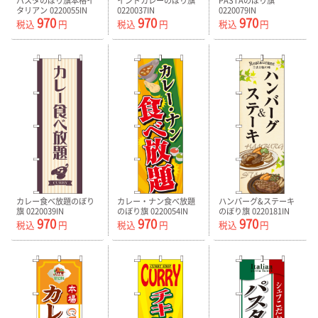
パスタのぼり旗本格イ
インドカレーのぼり旗
PASTAのぼり旗
タリアン 0220055IN
0220037IN
0220079IN
970
970
970
税込
円
税込
円
税込
円
カレー食べ放題のぼり
カレー・ナン食べ放題
ハンバーグ&ステーキ
旗 0220039IN
のぼり旗 0220054IN
のぼり旗 0220181IN
970
970
970
税込
円
税込
円
税込
円