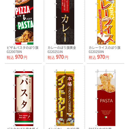
ピザ＆パスタのぼり旗
カレーのぼり旗黄金
カレーライスのぼり旗
0220078IN
0220251IN
0220250IN
970
970
970
税込
円
税込
円
税込
円