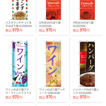
パスタランチやってま
SPANISHのぼり旗
FRENCHのぼり旗
すのぼり旗 0220081IN
0220255IN
0220256IN
970
970
970
税込
円
税込
円
税込
円
ワインのぼり旗ブド
ワインのぼり旗アンテ
ハンバーグのぼり旗シ
ウ・ワインイラスト入
ィーク 0280163IN
ック 0220144IN
970
970
970
り 0280162IN
税込
円
税込
円
税込
円