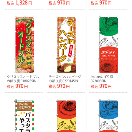
1,328
970
970
0220027RIN
税込
円
税込
円
税込
円
クリスマスオードブル
チーズインハンバーグ
Italianのぼり旗
のぼり旗 0180265IN
のぼり旗 0220145IN
0220036IN
970
970
970
税込
円
税込
円
税込
円