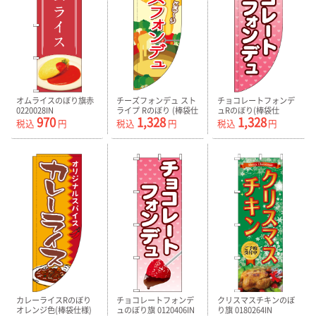
オムライスのぼり旗赤
チーズフォンデュ スト
チョコレートフォンデ
0220028IN
ライプ Rのぼり (棒袋仕
ュRのぼり(棒袋仕
970
1,328
1,328
様) -0220083RIN
様)0120406RIN
税込
円
税込
円
税込
円
カレーライスRのぼり
チョコレートフォンデ
クリスマスチキンのぼ
オレンジ色(棒袋仕様)
ュのぼり旗 0120406IN
り旗 0180264IN