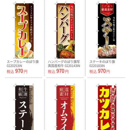
スープカレーのぼり旗
ハンバーグのぼり旗写
ステーキのぼり旗
0220253IN
真国産和牛 0220143IN
0220183IN
970
970
970
税込
円
税込
円
税込
円