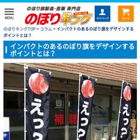
menu
MENU
マイページ
カート
>
>
のぼりキングTOP
コラム
インパクトのあるのぼり旗をデザインする
ポイントとは？
インパクトのあるのぼり旗をデザインする
ポイントとは？