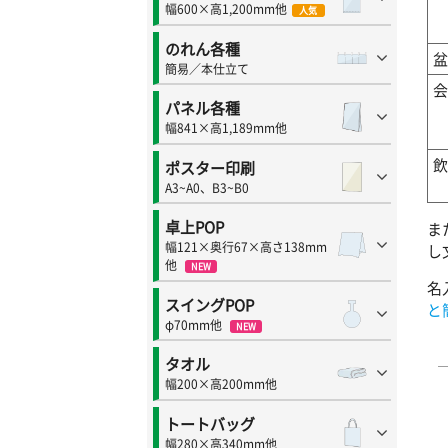
幅600×高1,200mm他
人気
のれん各種
盆
簡易／本仕立て
会
パネル各種
幅841×高1,189mm他
飲
ポスター印刷
A3~A0、B3~B0
卓上POP
ま
幅121×奥行67×高さ138mm
し
他
NEW
名
スイングPOP
と
φ70mm他
NEW
タオル
幅200×高200mm他
トートバッグ
幅280×高340mm他