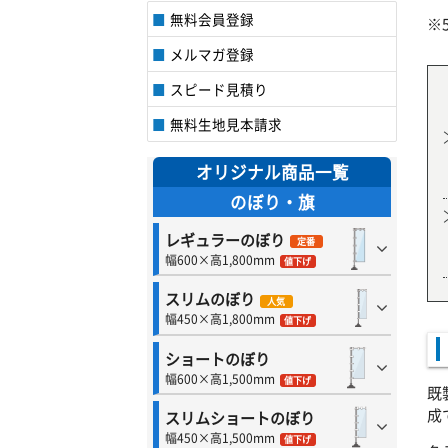
無料会員登録
※
メルマガ登録
スピード見積り
無料生地見本請求
オリジナル商品一覧
のぼり・旗
レギュラーのぼり
定番
幅600×高1,800mm
値下げ
スリムのぼり
人気
幅450×高1,800mm
値下げ
ショートのぼり
幅600×高1,500mm
値下げ
既
成
スリムショートのぼり
幅450×高1,500mm
値下げ