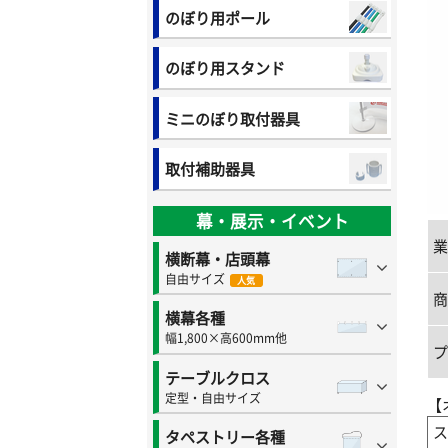
のぼり用ポール
のぼり用スタンド
ミニのぼり取付器具
取付補助器具
幕・展示・イベント
業
横断幕・店頭幕
自由サイズ
人気
商
横幕各種
幅1,800×高600mm他
プ
テーブルクロス
定型・自由サイズ
【
ス
タペストリー各種