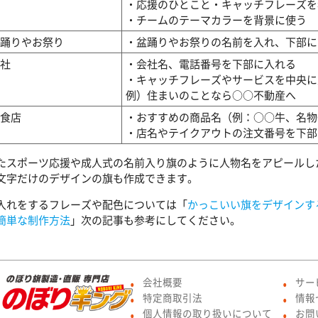
・応援のひとこと・キャッチフレーズを
・チームのテーマカラーを背景に使う
踊りやお祭り
・盆踊りやお祭りの名前を入れ、下部に
社
・会社名、電話番号を下部に入れる
・キャッチフレーズやサービスを中央に
例）住まいのことなら○○不動産へ
食店
・おすすめの商品名（例：○○牛、名物
・店名やテイクアウトの注文番号を下部
たスポーツ応援や成人式の名前入り旗のように人物名をアピールし
文字だけのデザインの旗も作成できます。
入れをするフレーズや配色については「
かっこいい旗をデザインす
簡単な制作方法
」次の記事も参考にしてください。
会社概要
サー
●
●
特定商取引法
情報
●
●
個人情報の取り扱いについて
お問
●
●