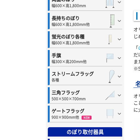
幅600×高1,800mm
長持ちのぼり
幅600×高1,800mm他
オ
じ
蛍光のぼり各種
幅600×高1,800mm他
「
だ
手旗
ま
幅300×高200mm他
※
ストリームフラッグ
各種
三角フラッグ
オ
500×500×700mm
こ
に
ゲートフラッグ
900×900mm他
NEW
のぼり取付器具