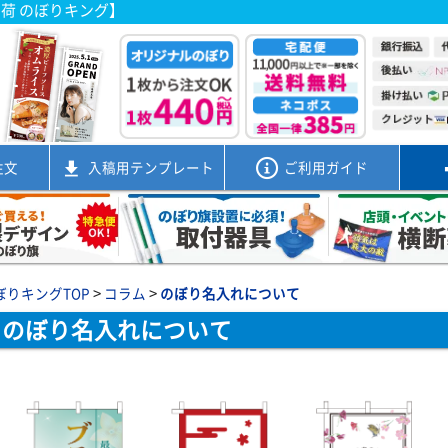
出荷 のぼりキング】
注文
入稿用
テンプレート
ご利用ガイド
>
>
ぼりキングTOP
コラム
のぼり名入れについて
のぼり名入れについて