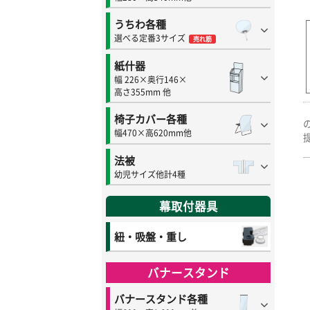
うちわ各種
選べる定番3サイズ
売れ筋
紙什器
幅 226×奥行146×
高さ355mm 他
椅子カバー各種
幅470×高620mm他
法被
幼児サイズ他計4種
幕取付器具
紐・吸盤・重し
バナースタンド
バナースタンド各種