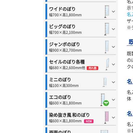
名
示
ワイドのぼり
名
幅700×高1,800mm
ザ
ビッグのぼり
※
幅700×高2,100mm
ジャンボのぼり
幅900×高2,700mm
既
の
セイルのぼり各種
ク
幅680×高2,600mm他
売れ筋
ミニのぼり
名
幅100×高300mm
名
エコのぼり
体
幅600×高1,800mm
名
染め抜き風 和のぼり
幅600×高1,800mm
NEW
名
※
両面のぼり