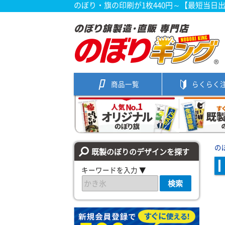
のぼり・旗の印刷が1枚440円～【最短当日
商品一覧
らくらく
の
既製のぼりのデザインを探す
キーワードを入力 ▼
検索