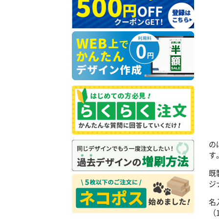
の
す
既
ジ
名
（