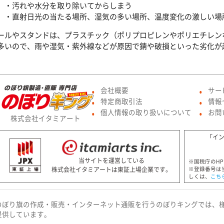
・汚れや水分を取り除いてからしまう
・直射日光の当たる場所、湿気の多い場所、温度変化の激しい場
ールやスタンドは、プラスチック（ポリプロピレンやポリエチレン
多いので、雨や湿気・紫外線などが原因で錆や破損といった劣化が
会社概要
サー
●
●
特定商取引法
情報
●
●
個人情報の取り扱いについて
お問
●
●
株式会社イタミアート
「イ
当サイトを運営している
※国税庁のH
株式会社イタミアートは東証上場企業です。
※登録番号は
しくは、
こち
のぼり旗の作成・販売・インターネット通販を行うのぼりキングでは、
提供しています。