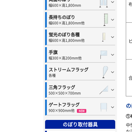
幅600×高1,800mm
長持ちのぼり
幅600×高1,800mm他
蛍光のぼり各種
幅600×高1,800mm他
手旗
幅300×高200mm他
ストリームフラッグ
各種
三角フラッグ
500×500×700mm
ゲートフラッグ
の
900×900mm他
NEW
①
のぼり取付器具
中
な