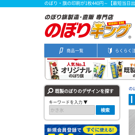
のぼり・旗の印刷が1枚440円～【最短当日
商品一覧
らくらく
の
既製のぼりのデザインを探す
キーワードを入力 ▼
検索