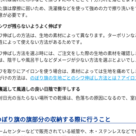
た旗は摩擦に弱いため、洗濯機などを使って強めの力で擦り洗いを
意が必要です。
シワが残らないようよく伸ばす
ワ伸ばしの方法は、生地の素材によって異なります。ターポリンな
性によって使えない方法があるためです。
ワ伸ばし方法を選ぶ時には、ご注文をした際の生地の素材を確認し
は、陰干しや風呂干しなどダメージが少ない方法を選ぶとよいでし
ワを取りにアイロンを使う場合は、素材によっては生地を痛めてし
がけの方法は、
のぼり旗の生地ごとのシワ伸ばし方法とは？アイロ
裏返して風通しの良い日陰で影干しする
射日光の当たらない場所での乾燥は、色落ちの原因になるので、室
。
のぼり旗の旗部分の収納する際に行うこと
ームセンターなどで販売されている紙管や、木・ステンレスなどで