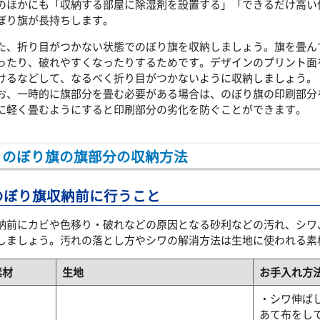
のほかにも「収納する部屋に除湿剤を設置する」「できるだけ高い
ぼり旗が長持ちします。
た、折り目がつかない状態でのぼり旗を収納しましょう。旗を畳ん
ったり、破れやすくなったりするためです。デザインのプリント面
けるなどして、なるべく折り目がつかないように収納しましょう。
お、一時的に旗部分を畳む必要がある場合は、のぼり旗の印刷部分
に軽く畳むようにすると印刷部分の劣化を防ぐことができます。
のぼり旗の旗部分の収納方法
のぼり旗収納前に行うこと
納前にカビや色移り・破れなどの原因となる砂利などの汚れ、シワ
しましょう。汚れの落とし方やシワの解消方法は生地に使われる素
素材
生地
お手入れ方
・シワ伸ば
あて布をして