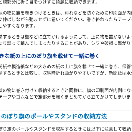
と旗部分に折り目をつけずに綺麗に収納できます。
状の物に旗を巻きつけるときは、汚れなどを防ぐために印刷面が内
ぐ伸ばしながら弛ませずに巻いてください。巻き終わったらテープ
しやすくなります。
納するときは壁などに立てかけるようにして、上に物を置かないよ
たり誤って踏んでしまったりすることがあり、シワや破損に繋がり
きな紙の上にのぼり旗を載せて一緒に巻く
聞紙や模造紙などの大きめの紙の上に旗を載せて一緒に巻き、保管
納するときと比較し、収納時折れ曲がりやすいですが、新聞紙は水
。
状の物に巻き付けて収納するときと同様に、旗の印刷面が内側にな
テープやゴムなどで旗部分を軽くまとめてから立てかけてしまいま
のぼり旗のポールやスタンドの収納方法
ぼり旗のポールやスタンドを収納するときには以下に注意して収納