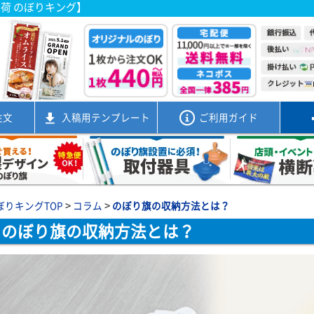
出荷 のぼりキング】
注文
入稿用
テンプレート
ご利用ガイド
>
>
ぼりキングTOP
コラム
のぼり旗の収納方法とは？
のぼり旗の収納方法とは？