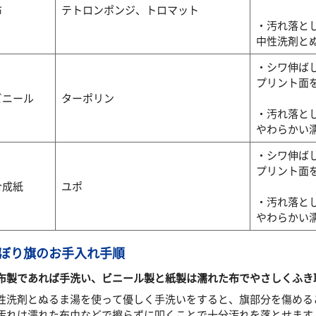
布
テトロンポンジ、トロマット
・汚れ落と
中性洗剤と
・シワ伸ば
プリント面
ビニール
ターポリン
・汚れ落と
やわらかい
・シワ伸ば
プリント面
合成紙
ユポ
・汚れ落と
やわらかい
ぼり旗のお手入れ手順
布製であれば手洗い、ビニール製と紙製は濡れた布でやさしくふき
性洗剤とぬるま湯を使って優しく手洗いをすると、旗部分を傷める
汚れは濡れた布巾などで擦らずに叩くことで十分汚れを落とせます