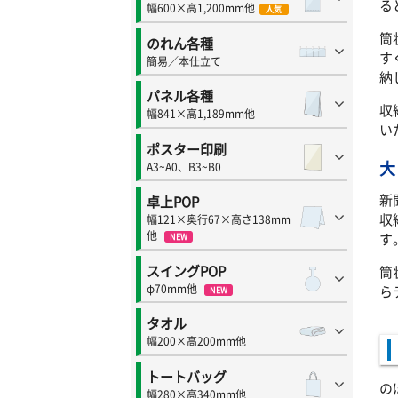
る
幅600×高1,200mm他
人気
筒
のれん各種
す
簡易／本仕立て
納
パネル各種
収
幅841×高1,189mm他
い
ポスター印刷
大
A3~A0、B3~B0
新
卓上POP
収
幅121×奥行67×高さ138mm
他
す
NEW
スイングPOP
筒
φ70mm他
ら
NEW
タオル
幅200×高200mm他
トートバッグ
の
幅280×高340mm他