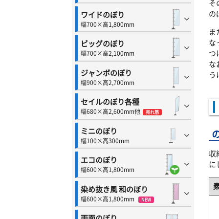
そ
の
ワイドのぼり
幅700×高1,800mm
ま
な
ビッグのぼり
つ
幅700×高2,100mm
な
ジャンボのぼり
う
幅900×高2,700mm
セイルのぼり各種
幅680×高2,600mm他
売れ筋
ミニのぼり
幅100×高300mm
収
エコのぼり
に
幅600×高1,800mm
染め抜き風 和のぼり
幅600×高1,800mm
NEW
両面のぼり