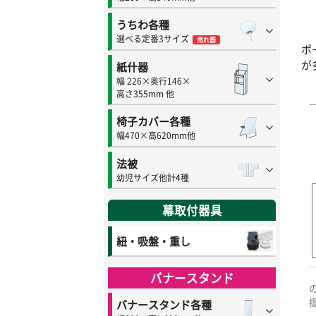
うちわ各種
選べる定番3サイズ
売れ筋
ポ
が
紙什器
幅 226×奥行146×
高さ355mm 他
椅子カバー各種
幅470×高620mm他
法被
幼児サイズ他計4種
幕取付器具
紐・吸盤・重し
バナースタンド
バナースタンド各種