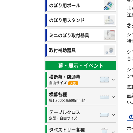
のぼり用ポール
ま
注
のぼり用スタンド
②
シ
ミニのぼり取付器具
特
取付補助器具
シ
合
幕・展示・イベント
シ
ン
横断幕・店頭幕
自由サイズ
人気
③
横幕各種
直
幅1,800×高600mm他
い
テーブルクロス
定型・自由サイズ
ホ
タペストリー各種