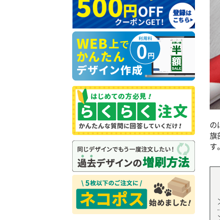
の
旗
す