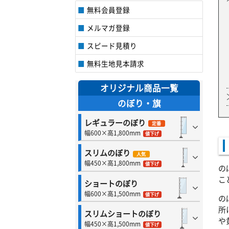
無料会員登録
メルマガ登録
スピード見積り
無料生地見本請求
オリジナル商品一覧
のぼり・旗
レギュラーのぼり
定番
幅600×高1,800mm
値下げ
スリムのぼり
人気
幅450×高1,800mm
値下げ
の
こ
ショートのぼり
幅600×高1,500mm
値下げ
の
所
スリムショートのぼり
や
幅450×高1,500mm
値下げ