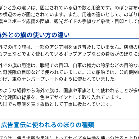
ぼりと旗の違いは、固定されている辺の数と用途です。のぼりは布
の横辺のみが固定されています。また、用途の違いとして、のぼり
旗やスポーツ応援の団旗、観光ガイドの手旗など象徴・目印として
海外との旗の使い方の違い
外でのぼり旗は、一部のアジア圏を除き普及していません。店舗の
カフェなどでよく使われているポップアップなどの看板がのぼりに
外での旗の用途は、戦場での目印、自軍の権力の誇示などの目的な
と奇襲隊の目印などで使われていました。また船舶では、公的機関
かげ、車のナンバープレートのように使われていました。
のような経緯から海外で旗は、国旗や軍旗として使われることが多
文化建国の背景を、色やデザインとして取り入れています。
の国でも尊厳を表す象徴として丁重に扱われています。
広告宣伝に使われるのぼりの種類
ぼりは、使う場所や用途によってサイズや生地を使い分けるとより