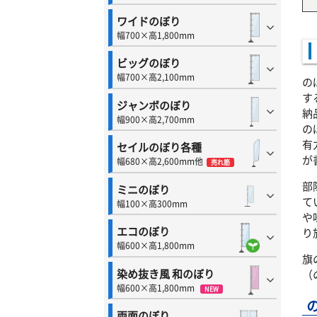
ワイドのぼり
幅700×高1,800mm
ビッグのぼり
幅700×高2,100mm
の
す
ジャンボのぼり
納
幅900×高2,700mm
の
有
セイルのぼり各種
が
幅680×高2,600mm他
売れ筋
部
ミニのぼり
て
幅100×高300mm
や
エコのぼり
り
幅600×高1,800mm
旗
染め抜き風 和のぼり
（
幅600×高1,800mm
NEW
両面のぼり