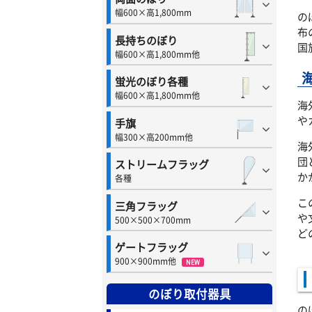
幅600×高1,800mm
の
布
長持ちのぼり
国
幅600×高1,800mm他
蛍光のぼり各種
幅600×高1,800mm他
海
や
手旗
幅300×高200mm他
海
団
ストリームフラッグ
か
各種
こ
三角フラッグ
や
500×500×700mm
ど
ゲートフラッグ
900×900mm他
NEW
のぼり取付器具
の