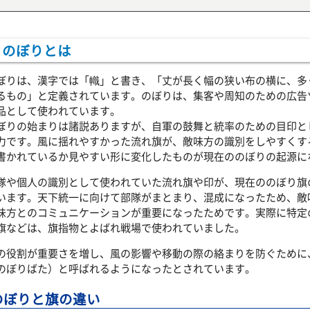
のぼりとは
ぼりは、漢字では「幟」と書き、「丈が長く幅の狭い布の横に、多
るもの」と定義されています。のぼりは、集客や周知のための広告
品として使われています。
ぼりの始まりは諸説ありますが、自軍の鼓舞と統率のための目印と
力です。風に揺れやすかった流れ旗が、敵味方の識別をしやすくす
書かれているか見やすい形に変化したものが現在ののぼりの起源に
隊や個人の識別として使われていた流れ旗や印が、現在ののぼり旗
います。天下統一に向けて部隊がまとまり、混成になったため、敵
味方とのコミュニケーションが重要になったためです。実際に特定
旗などは、旗指物とよばれ戦場で使われていました。
の役割が重要さを増し、風の影響や移動の際の絡まりを防ぐために
のぼりばた）と呼ばれるようになったとされています。
のぼりと旗の違い