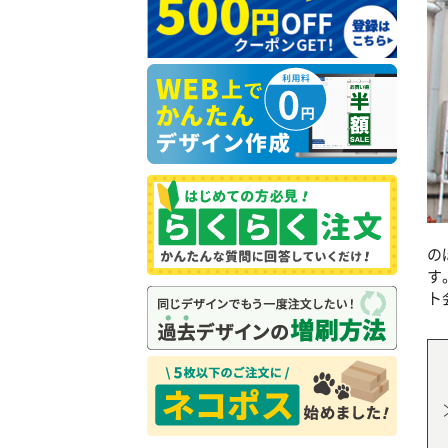
の
す
ト