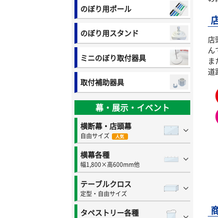
のぼり用ポール
のぼり用スタンド
店
ん
ミニのぼり取付器具
ま
道
取付補助器具
幕・展示・イベント
横断幕・店頭幕
自由サイズ
人気
横幕各種
幅1,800×高600mm他
テーブルクロス
定型・自由サイズ
タペストリー各種