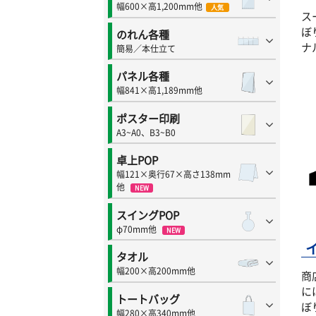
幅600×高1,200mm他
人気
ス
ぼ
のれん各種
ナ
簡易／本仕立て
パネル各種
幅841×高1,189mm他
ポスター印刷
A3~A0、B3~B0
卓上POP
幅121×奥行67×高さ138mm
他
NEW
スイングPOP
φ70mm他
NEW
タオル
幅200×高200mm他
商
に
トートバッグ
ぼ
幅280×高340mm他