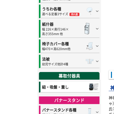
うちわ各種
選べる定番3サイズ
売れ筋
紙什器
幅 226×奥行146×
高さ355mm 他
椅子カバー各種
幅470×高620mm他
法被
幼児サイズ他計4種
幕取付器具
紐・吸盤・重し
神
バナースタンド
ゃ
氏
バナースタンド各種