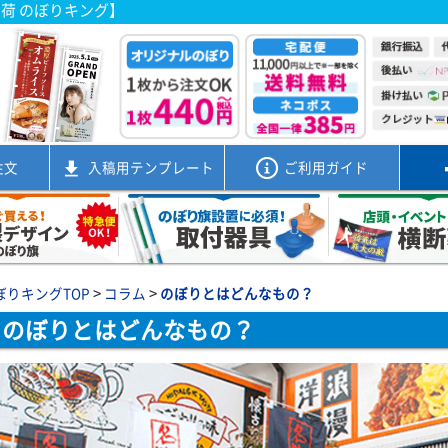
出荷 のぼりキング】
注文
入稿用
テンプレート
ご利用ガイド
>
>
ぼりキングTOP
コラム
のぼりとはどんなもの？
のぼりとはどんなもの？